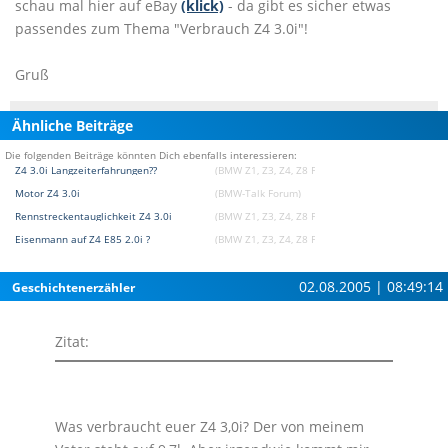
schau mal hier auf eBay
(klick)
- da gibt es sicher etwas
passendes zum Thema "Verbrauch Z4 3.0i"!
Gruß
Ähnliche Beiträge
Die folgenden Beiträge könnten Dich ebenfalls interessieren:
Z4 3.0i Langzeiterfahrungen??
(BMW Z1, Z3, Z4, Z8 Forum)
Motor Z4 3.0i
(BMW-Talk Forum)
Rennstreckentauglichkeit Z4 3.0i
(BMW Z1, Z3, Z4, Z8 Forum)
Eisenmann auf Z4 E85 2.0i ?
(BMW Z1, Z3, Z4, Z8 Forum)
02.08.2005 | 08:49:14
Geschichtenerzähler
Zitat:
Was verbraucht euer Z4 3,0i? Der von meinem