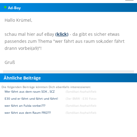
Ad-Boy
Hallo Krümel,
schau mal hier auf eBay
(klick)
- da gibt es sicher etwas
passendes zum Thema "wer fährt aus raum sok,oder fährt
drann vorbei(a9)"!
Gruß
Ähnliche Beiträge
Die folgenden Beiträge könnten Dich ebenfalls interessieren:
Wer fährt aus dem raum SOK , SCZ
(Syndikat-Asphaltfieber [DAS BMW Treffen und E
E30 und er fährt und fährt und fährt!
(3er BMW - E30 Fotostories)
wer fährt an Fulda vorbei???
(Syndikat-Asphaltfieber [DAS BMW Treffen und E
wer fährt aus dem Raum FRG???
(Syndikat-Asphaltfieber [DAS BMW Treffen und E