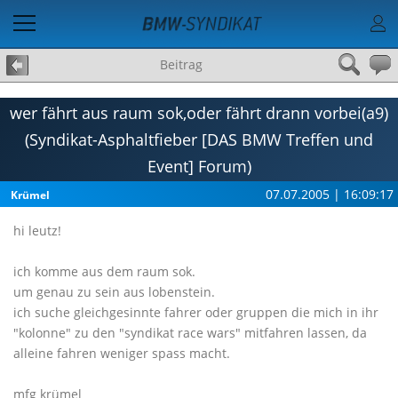
Beitrag
wer fährt aus raum sok,oder fährt drann vorbei(a9)
(Syndikat-Asphaltfieber [DAS BMW Treffen und
Event] Forum)
07.07.2005 | 16:09:17
Krümel
hi leutz!
ich komme aus dem raum sok.
um genau zu sein aus lobenstein.
ich suche gleichgesinnte fahrer oder gruppen die mich in ihr
"kolonne" zu den "syndikat race wars" mitfahren lassen, da
alleine fahren weniger spass macht.
mfg krümel