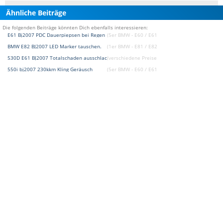
Ähnliche Beiträge
Die folgenden Beiträge könnten Dich ebenfalls interessieren:
E61 Bj2007 PDC Dauerpiepsen bei Regen
(5er BMW - E60 / E61 Forum)
BMW E82 BJ2007 LED Marker tauschen.
(1er BMW - E81 / E82 / E87 / E88 Forum)
530D E61 BJ2007 Totalschaden ausschlachten ?
(verschiedene Preise / Kaufberatung Forum)
550i bj2007 230kkm Kling Geräusch
(5er BMW - E60 / E61 Forum)