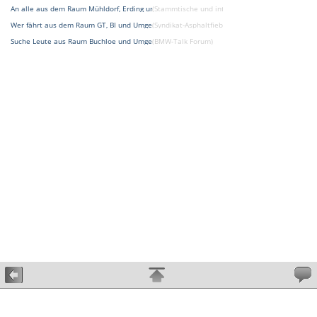
An alle aus dem Raum Mühldorf, Erding und Umgebung
(Stammtische und interne Treffen / Clubgründun
Wer fährt aus dem Raum GT, BI und Umgebung
(Syndikat-Asphaltfieber [DAS BMW Treffen und E
Suche Leute aus Raum Buchloe und Umgebung
(BMW-Talk Forum)