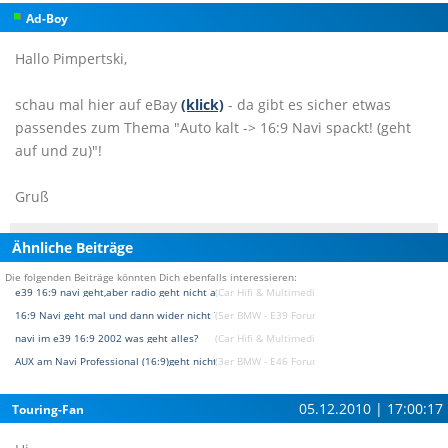
Ad-Boy
Hallo Pimpertski,
schau mal hier auf eBay
(klick)
- da gibt es sicher etwas
passendes zum Thema "Auto kalt -> 16:9 Navi spackt! (geht
auf und zu)"!
Gruß
Ähnliche Beiträge
Die folgenden Beiträge könnten Dich ebenfalls interessieren:
e39 16:9 navi geht,aber radio geht nicht an
(Car Hifi & Multimedia & Navigation Forum)
16:9 Navi geht mal und dann wider nicht ?
(5er BMW - E39 Forum)
navi im e39 16:9 2002 was geht alles?
(Car Hifi & Multimedia & Navigation Forum)
AUX am Navi Professional (16:9)geht nicht
(3er BMW - E46 Forum)
05.12.2010 | 17:00:17
Touring-Fan