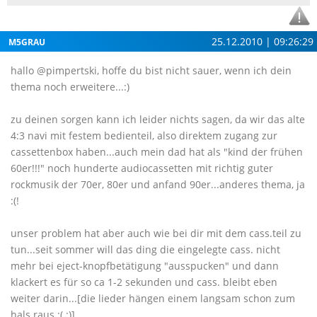
25.12.2010 | 09:26:29
M5GRAU
hallo @pimpertski, hoffe du bist nicht sauer, wenn ich dein
thema noch erweitere...:)
zu deinen sorgen kann ich leider nichts sagen, da wir das alte
4:3 navi mit festem bedienteil, also direktem zugang zur
cassettenbox haben...auch mein dad hat als "kind der frühen
60er!!!" noch hunderte audiocassetten mit richtig guter
rockmusik der 70er, 80er und anfand 90er...anderes thema, ja
:(!
unser problem hat aber auch wie bei dir mit dem cass.teil zu
tun...seit sommer will das ding die eingelegte cass. nicht
mehr bei eject-knopfbetätigung "ausspucken" und dann
klackert es für so ca 1-2 sekunden und cass. bleibt eben
weiter darin...[die lieder hängen einem langsam schon zum
hals raus :( :)]