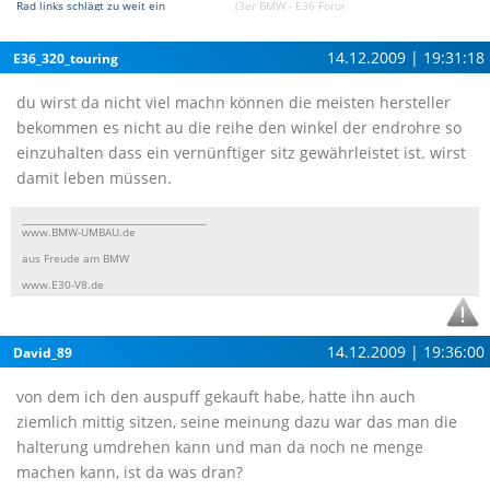
Rad links schlägt zu weit ein
(3er BMW - E36 Forum)
14.12.2009 | 19:31:18
E36_320_touring
du wirst da nicht viel machn können die meisten hersteller
bekommen es nicht au die reihe den winkel der endrohre so
einzuhalten dass ein vernünftiger sitz gewährleistet ist. wirst
damit leben müssen.
__________________________________________
www.BMW-UMBAU.de
aus Freude am BMW
www.E30-V8.de
14.12.2009 | 19:36:00
David_89
von dem ich den auspuff gekauft habe, hatte ihn auch
ziemlich mittig sitzen, seine meinung dazu war das man die
halterung umdrehen kann und man da noch ne menge
machen kann, ist da was dran?