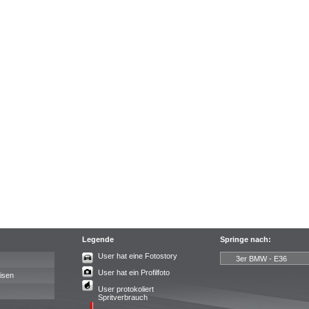
Legende
Springe nach:
User hat eine Fotostory
User hat ein Profilfoto
isen
User protokoliert
Spritverbrauch