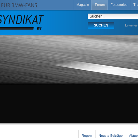
Magazin
Forum
Fotostories
Tr
Erweiter
Regeln
Neuste Beiträge
Aktue