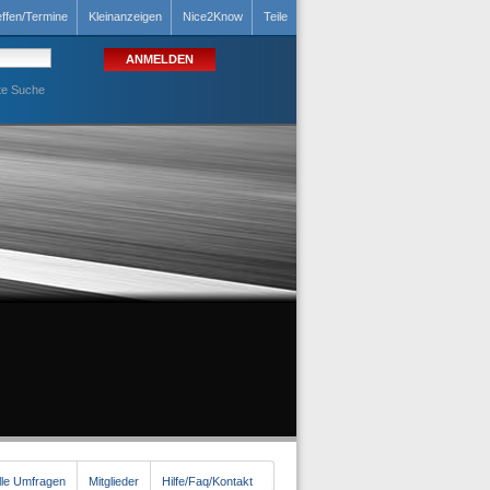
effen/Termine
Kleinanzeigen
Nice2Know
Teile
te Suche
lle Umfragen
Mitglieder
Hilfe/Faq/Kontakt