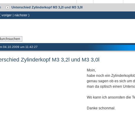
m
Unterschied Zylinderkopf M3 3,2l und M3 3,0l
 (
voriger
|
nächster
)
 am 04.10.2009 um 11:42:27
erschied Zylinderkopf M3 3,2l und M3 3,0l
Moin,
habe noch ein Zylinderkopfobe
genau sagen ob es sich um di
man da optisch einen Unters
Wo kann ich ansonsten die T
Danke schonmal.