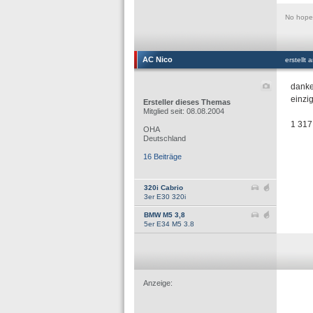
No hope 
AC Nico
erstellt
danke
einzig
Ersteller dieses Themas
Mitglied seit: 08.08.2004
1 317
OHA
Deutschland
16 Beiträge
320i Cabrio
3er E30 320i
BMW M5 3,8
5er E34 M5 3.8
Anzeige: