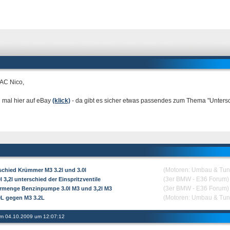
 AC Nico,
 mal hier auf eBay
(klick)
- da gibt es sicher etwas passendes zum Thema "Untersch
(Motoren: Umbau & Tun
schied Krümmer M3 3.2l und 3.0l
(3er BMW - E36 Forum)
l 3,2l unterschied der Einspritzventile
(3er BMW - E36 Forum)
rmenge Benzinpumpe 3.0l M3 und 3,2l M3
(Motoren: Umbau & Tun
0L gegen M3 3.2L
 am 04.10.2009 um 12:07:12