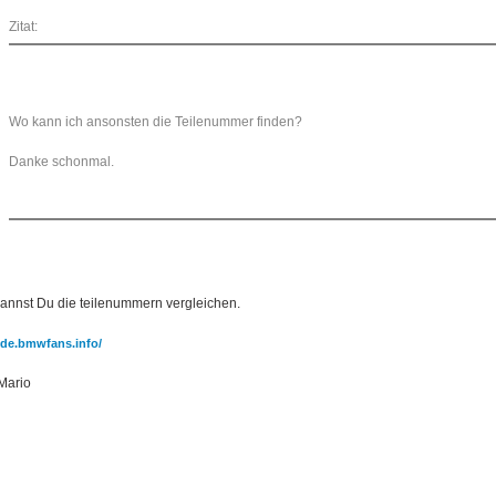
Zitat:
Wo kann ich ansonsten die Teilenummer finden?
Danke schonmal.
kannst Du die teilenummern vergleichen.
//de.bmwfans.info/
Mario