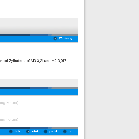
Werbung
ied Zylinderkopf M3 3,2l und M3 3,0l"!
ing Forum)
ing Forum)
link
zitat
profil
pn