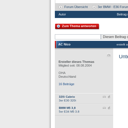
Forum Übersicht
3er BMW - E36 Foru
Autor
Beitrag
Zum Thema antworten
AC Nico
erstellt
Unt
Ersteller dieses Themas
Mitglied seit: 08.08.2004
OHA
Deutschland
16 Beiträge
320i Cabrio
3er E30 320i
BMW M5 3,8
5er E34 M5 3.8