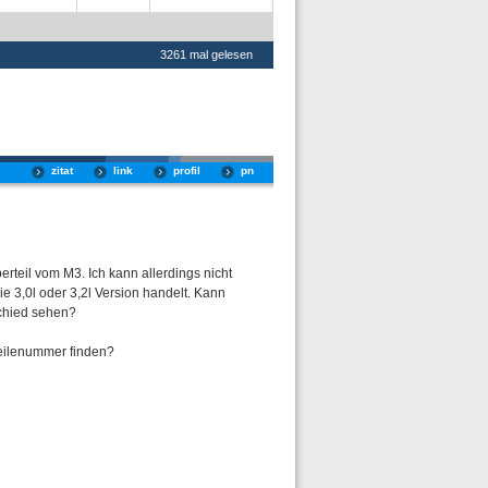
3261 mal gelesen
zitat
link
profil
pn
rteil vom M3. Ich kann allerdings nicht
e 3,0l oder 3,2l Version handelt. Kann
chied sehen?
eilenummer finden?