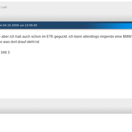
Left!
 am 04.10.2009 um 12:09:40
 aber ich hab auch schon im ETK geguckt. ich kann allerdings nirgends eine BMW
e was dort drauf steht ist:
 348 3