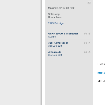
Mitglied seit: 02.03.2008
Schleswig
Deutschland
1579 Beiträge
GSXR 1100W Streetfighter
Suzuki
328i Kompressor
3er E36 328i
Alltagsauto
3er E46 330i
Hier 
http:
MFG 