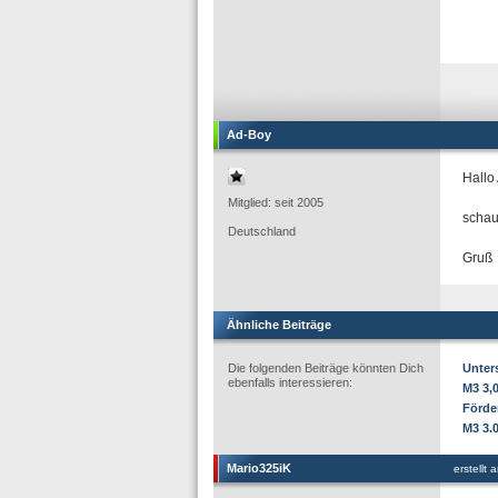
Ad-Boy
Hallo
Mitglied: seit 2005
schau
Deutschland
Gruß
Ähnliche Beiträge
Die folgenden Beiträge könnten Dich
Unter
ebenfalls interessieren:
M3 3,0
Förde
M3 3.
Mario325iK
erstellt