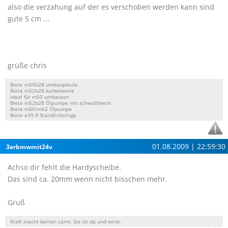
also die verzahung auf der es verschoben werden kann sind
gute 5 cm ...
grüße chris
Biete m50b28 umbaupleule
Biete m52b28 kurbelwelle
ideal für m50 umbauten
Biete m52b28 Ölpumpe mit schwallblech
Biete m60/m62 Ölpumpe
Biete e39 fl Standlichtringe
01.08.2009 | 22:59:30
3erbmwmit24v
Achso dir fehlt die Hardyscheibe.
Das sind ca. 20mm wenn nicht bisschen mehr.
Gruß
Kraft macht keinen Lärm. Sie ist da und wirkt.