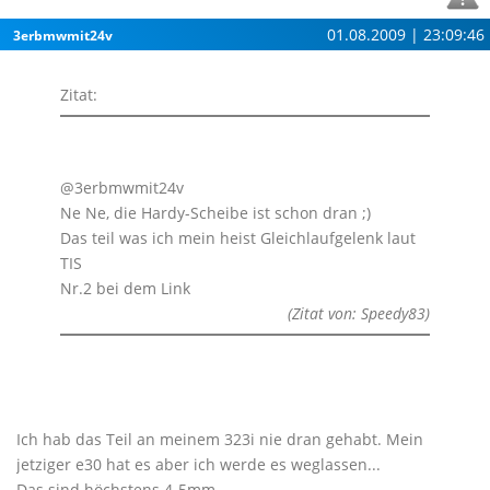
01.08.2009 | 23:09:46
3erbmwmit24v
Zitat:
@3erbmwmit24v
Ne Ne, die Hardy-Scheibe ist schon dran ;)
Das teil was ich mein heist Gleichlaufgelenk laut
TIS
Nr.2 bei dem Link
(Zitat von: Speedy83)
Ich hab das Teil an meinem 323i nie dran gehabt. Mein
jetziger e30 hat es aber ich werde es weglassen...
Das sind höchstens 4-5mm...