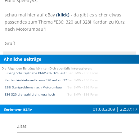
Hallo Speedy83,
schau mal hier auf eBay
(klick)
- da gibt es sicher etwas
passendes zum Thema "E36: 320 auf 328i Kardan zu Kurz
nach Motorumbau"!
Gruß
Ähnliche Beiträge
Die folgenden Beiträge könnten Dich ebenfalls interessieren:
5 Gang Schaltgetriebe BMW e36 328i auf 323i Kardan
(3er BMW - E36 Forum)
Kardan+Antriebswelle vom 320 auf ein 325 Diff
(3er BMW - E36 Forum)
328i Startprobleme nach Motorumbau
(3er BMW - E36 Forum)
E36 320 drehzahl dreht kurz hoch
(3er BMW - E36 Forum)
01.08.2009 | 22:37:17
3erbmwmit24v
Zitat: