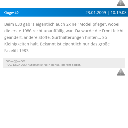
23.01.2009 | 10:19:08
Kingm40
Beim E30 gab´s eigentlich auch 2x ne "Modellpflege", wobei
die erste 1986 recht unauffällig war. Da wurde die Front leicht
geändert, andere Stoffe, Gurthalterungen hinten... So
Kleinigkeiten halt. Bekannt ist eigentlich nur das große
Facelift 1987.
OO==[][]==OO
PDC? DSG? DSC? Automatik? Nein danke, ich fahr selbst.