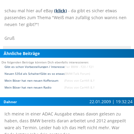
schau mal hier auf eBay
(klick)
- da gibt es sicher etwas
passendes zum Thema "Weiß man zufällig schon wanns nen
neuen 1er gibt?"!
Gruß
Ähnliche Beiträge
Die folgenden Beiträge könnten Dich ebenfalls interessieren:
Gibt es schon Vorbestellungen / Interesse 1er F20?
(1er BMW - F20 / F21 Forum)
Neuen 535d als Schalter!Gibt es so etwas schon?
(BMW-Talk Forum)
Mein Böser hat nen neuen Kofferaum
(Fotos von CarHifi & Multimedia Einbauten Fotos
Mein Böser hat nen neuen Radio
(Fotos von CarHifi & Multimedia Einbauten Fotos
22.01.2009 | 19:32:24
Dahner
Ich meine in einer ADAC Ausgabe etwas davon gelesen zu
haben, dass BMW bereits daran arbeitet und 2012 angepeilt
wäre als Termin. Leider hab ich das Heft nicht mehr. War