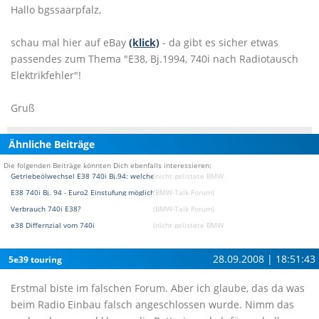
Hallo bgssaarpfalz,
schau mal hier auf eBay
(klick)
- da gibt es sicher etwas
passendes zum Thema "E38, Bj.1994, 740i nach Radiotausch
Elektrikfehler"!
Gruß
Ähnliche Beiträge
Die folgenden Beiträge könnten Dich ebenfalls interessieren:
Getriebeölwechsel E38 740i Bj.94: welches Öl ?
(nicht gelistete BMW Typen Forum)
E38 740i Bj. 94 - Euro2 Einstufung möglich?
(BMW-Talk Forum)
Verbrauch 740i E38?
(BMW-Talk Forum)
e38 Differnzial vom 740i
(nicht gelistete BMW Typen Forum)
28.09.2008 | 18:51:43
5e39 touring
Erstmal biste im falschen Forum. Aber ich glaube, das da was
beim Radio Einbau falsch angeschlossen wurde. Nimm das