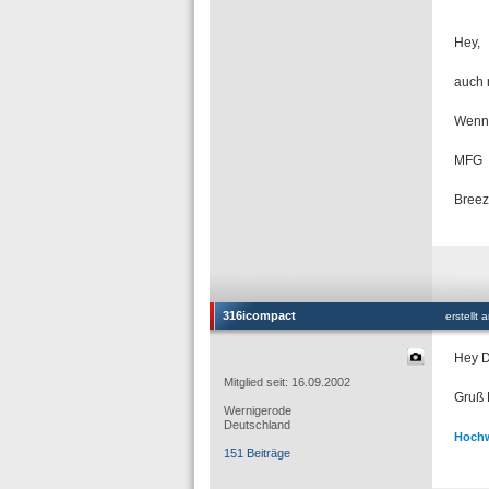
Hey,
auch n
Wenn 
MFG
Bree
316icompact
erstellt
Hey Dr
Mitglied seit: 16.09.2002
Gruß 
Wernigerode
Deutschland
Hochw
151 Beiträge