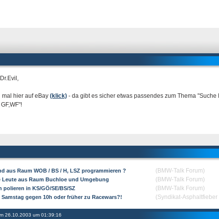
Dr.Evil,
 mal hier auf eBay
(klick)
- da gibt es sicher etwas passendes zum Thema "Suche
 GF,WF"!
(BMW-Talk Forum)
d aus Raum WOB / BS / H, LSZ programmieren ?
(BMW-Talk Forum)
 Leute aus Raum Buchloe und Umgebung
(BMW-Talk Forum)
n polieren in KS/GÖ/SE/BS/SZ
(Syndikat-Asphaltfiebe
 Samstag gegen 10h oder früher zu Racewars?!
 am 26.10.2003 um 01:39:16