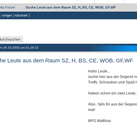
vents Forum
Suche Leute aus dem Raum SZ, H, BS, CE, WOB, GF,WF
 (
voriger
|
nächster
)
 am 26.10.2003 um 01:29:22
he Leute aus dem Raum SZ, H, BS, CE, WOB, GF,WF
Hallo Leute...
suche hier aus der Gegend n
Treffs, Schrauben und Spaß h
Haben schon ein zwei Leute,
Also.. falls Ihr aus der Gege
mal!
MFG Matthias