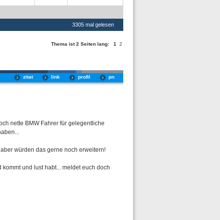
3305 mal gelesen
Thema ist 2 Seiten lang:
1
2
zitat
link
profil
pn
och nette BMW Fahrer für gelegentliche
aben...
 aber würden das gerne noch erweitern!
nd kommt und lust habt... meldet euch doch