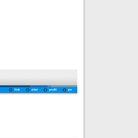
link
zitat
profil
pn