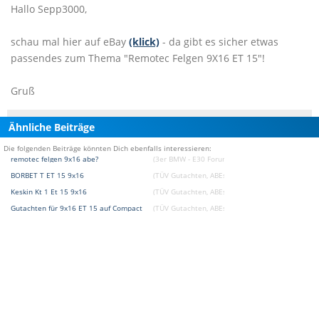
Hallo Sepp3000,
schau mal hier auf eBay
(klick)
- da gibt es sicher etwas
passendes zum Thema "Remotec Felgen 9X16 ET 15"!
Gruß
Ähnliche Beiträge
Die folgenden Beiträge könnten Dich ebenfalls interessieren:
remotec felgen 9x16 abe?
(3er BMW - E30 Forum)
BORBET T ET 15 9x16
(TÜV Gutachten, ABEs und Fragen zu Eintragung
Keskin Kt 1 Et 15 9x16
(TÜV Gutachten, ABEs und Fragen zu Eintragung
Gutachten für 9x16 ET 15 auf Compact
(TÜV Gutachten, ABEs und Fragen zu Eintragung