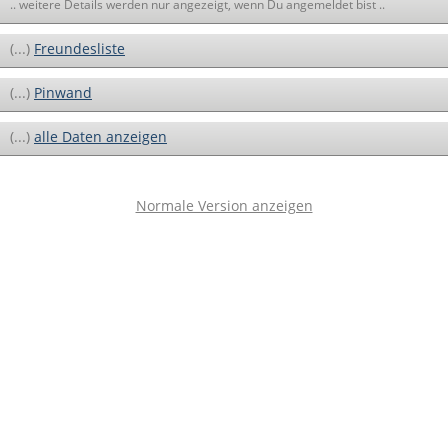
.. weitere Details werden nur angezeigt, wenn Du angemeldet bist ..
(...)
Freundesliste
(...)
Pinwand
(...)
alle Daten anzeigen
Normale Version anzeigen