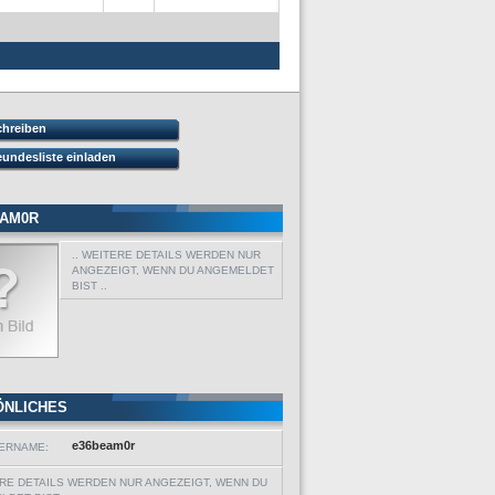
chreiben
eundesliste einladen
EAM0R
.. WEITERE DETAILS WERDEN NUR
ANGEZEIGT, WENN DU ANGEMELDET
BIST ..
ÖNLICHES
e36beam0r
ERNAME:
ERE DETAILS WERDEN NUR ANGEZEIGT, WENN DU