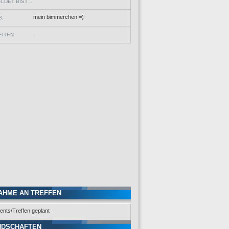
DET BIST ..
mein bimmerchen =)
S:
-
ITEN:
AHME AN TREFFEN
ents/Treffen geplant
NDSCHAFTEN