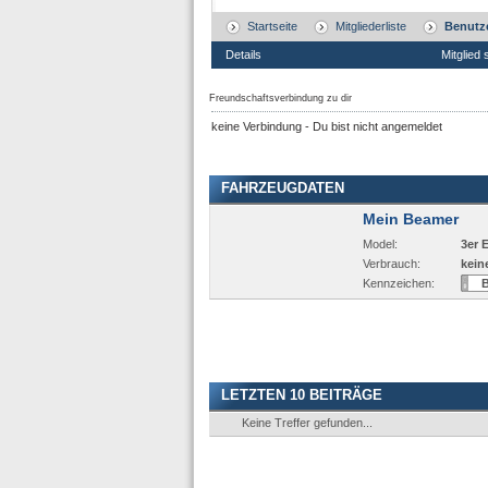
Startseite
Mitgliederliste
Benutze
Details
Mitglied 
Freundschaftsverbindung zu dir
keine Verbindung - Du bist nicht angemeldet
FAHRZEUGDATEN
Mein Beamer
Model:
3er 
Verbrauch:
kein
Kennzeichen:
LETZTEN 10 BEITRÄGE
Keine Treffer gefunden...