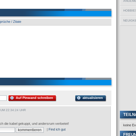
ANGEMEL
HOBBIE
NEUIGKE
Sprüche / Zitate
Auf Pinwand schreiben
aktualisieren
 UM 22:34:24 UHR
TEILN
fach die kabel gekuppt, und andersrum verloetet!
keine Ev
|
Find ich gut
FREU