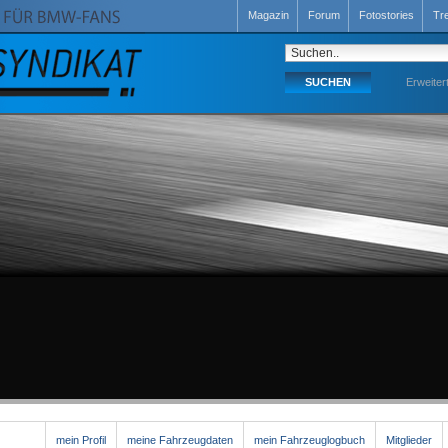
Magazin
Forum
Fotostories
Tr
Erweiter
mein Profil
meine Fahrzeugdaten
mein Fahrzeuglogbuch
Mitglieder