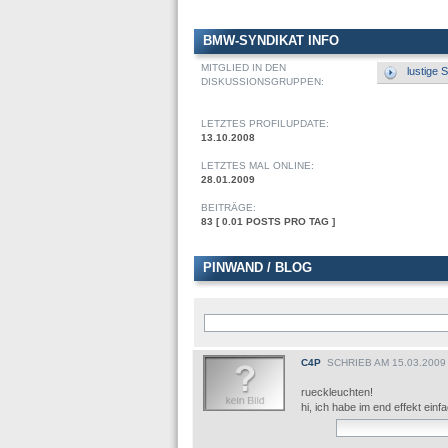
BMW-SYNDIKAT INFO
MITGLIED IN DEN
lustige 
DISKUSSIONSGRUPPEN:
LETZTES PROFILUPDATE:
13.10.2008
LETZTES MAL ONLINE:
28.01.2009
BEITRÄGE:
83 [ 0.01 POSTS PRO TAG ]
PINWAND / BLOG
C4P
SCHRIEB AM 15.03.2009
rueckleuchten!
hi, ich habe im end effekt ein