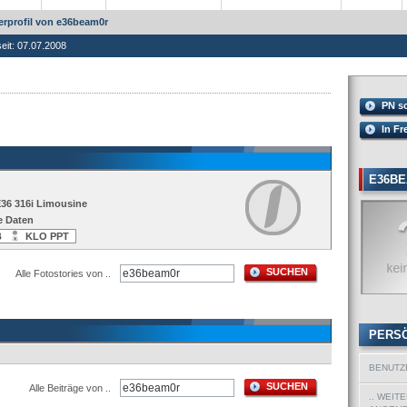
rprofil von e36beam0r
seit: 07.07.2008
PN s
In Fr
E36B
E36 316i Limousine
e Daten
B
KLO PPT
SUCHEN
Alle Fotostories von ..
PERS
BENUTZ
SUCHEN
Alle Beiträge von ..
.. WEIT