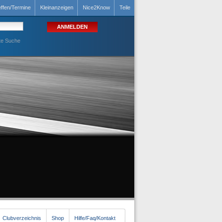
effen/Termine
Kleinanzeigen
Nice2Know
Teile
te Suche
Clubverzeichnis
Shop
Hilfe/Faq/Kontakt