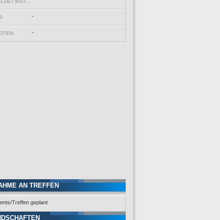
DET BIST ..
-
S:
-
ITEN:
AHME AN TREFFEN
ents/Treffen geplant
NDSCHAFTEN