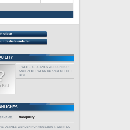
chreiben
eundesliste einladen
UILITY
.. WEITERE DETAILS WERDEN NUR
ANGEZEIGT, WENN DU ANGEMELDET
BIST ..
ÖNLICHES
tranquility
ERNAME:
ERE DETAILS WERDEN NUR ANGEZEIGT, WENN DU