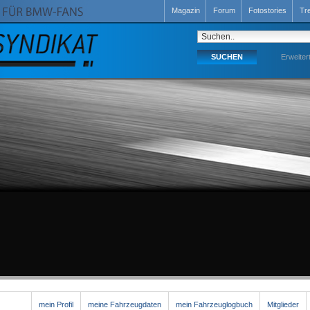
Magazin
Forum
Fotostories
Tr
Erweiter
mein Profil
meine Fahrzeugdaten
mein Fahrzeuglogbuch
Mitglieder