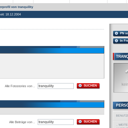
rprofil von tranquility
seit: 18.12.2004
PN s
In Fr
TRANQ
SUCHEN
Alle Fotostories von ..
PERS
BENUTZ
SUCHEN
Alle Beiträge von ..
.. WEIT