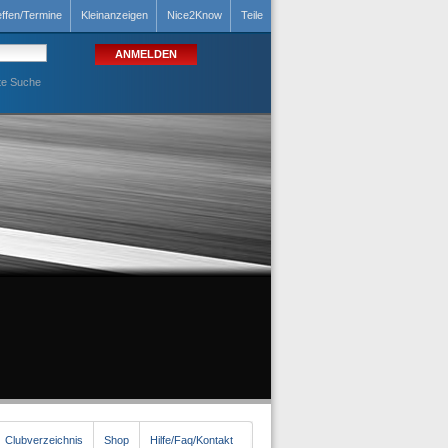
effen/Termine
Kleinanzeigen
Nice2Know
Teile
te Suche
Clubverzeichnis
Shop
Hilfe/Faq/Kontakt