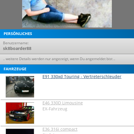
PERSÖNLICHES
Benutzername:
sk8boarder88
.. weitere Details werden nur angezeigt, wenn Du angemeldet bist ..
FAHRZEUGE
E91 330xd Touring - Vertreterschleuder
E46 330D Limousine
EX-Fahrzeug
E36 316i compact