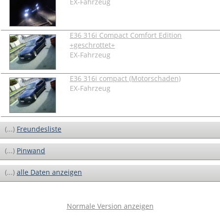
EX-Fahrzeug
E36 316i Compact Comfort Edition
+geschrottet+
EX-Fahrzeug
E36 316i compact (Motorschaden)
EX-Fahrzeug
(...)
Freundesliste
(...)
Pinwand
(...)
alle Daten anzeigen
Normale Version anzeigen