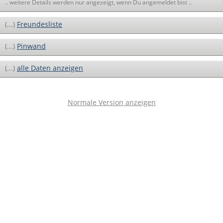
.. weitere Details werden nur angezeigt, wenn Du angemeldet bist ..
(...)
Freundesliste
(...)
Pinwand
(...)
alle Daten anzeigen
Normale Version anzeigen