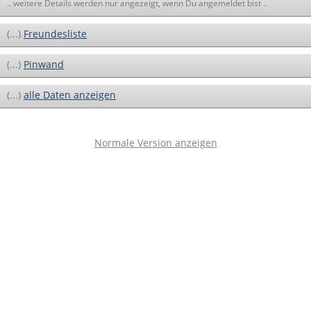
.. weitere Details werden nur angezeigt, wenn Du angemeldet bist ..
(...)
Freundesliste
(...)
Pinwand
(...)
alle Daten anzeigen
Normale Version anzeigen