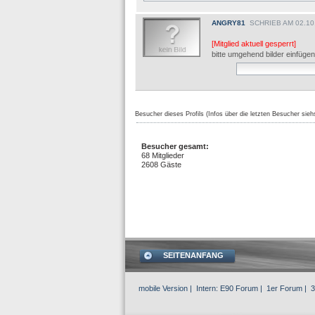
ANGRY81
SCHRIEB AM 02.10
[Mitglied aktuell gesperrt]
bitte umgehend bilder einfügen
Besucher dieses Profils (Infos über die letzten Besucher sieh
Besucher gesamt:
68 Mitglieder
2608 Gäste
SEITENANFANG
mobile Version
| Intern:
E90 Forum
|
1er Forum
|