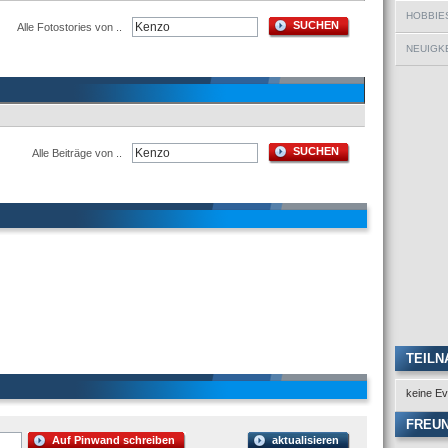
HOBBIE
SUCHEN
Alle Fotostories von ..
NEUIGKE
SUCHEN
Alle Beiträge von ..
TEILN
keine Ev
FREU
Auf Pinwand schreiben
aktualisieren