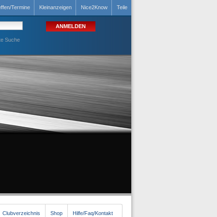
effen/Termine
Kleinanzeigen
Nice2Know
Teile
te Suche
Clubverzeichnis
Shop
Hilfe/Faq/Kontakt