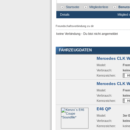
Startseite
Mitgliederliste
Benutze
Details
Mitglied 
Freundschaftsverbindung zu dir
keine Verbindung - Du bist nicht angemeldet
FAHRZEUGDATEN
Mercedes CLK 
Model:
Frem
Verbrauch:
kein
Kennzeichen:
H
Mercedes CLK 
Model:
Frem
Verbrauch:
kein
Kennzeichen:
H
E46 QP
Model:
3er 
Verbrauch:
kein
Kennzeichen:
kein