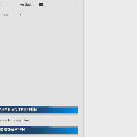
Fußball!!!!!!!!!!!!!!!!!!
S:
-
ITEN:
AHME AN TREFFEN
ents/Treffen geplant
NDSCHAFTEN