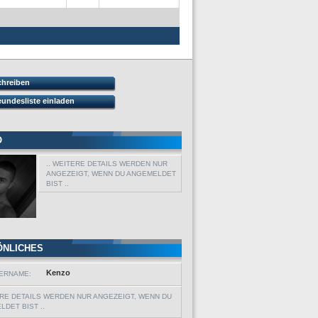
chreiben
eundesliste einladen
O
.. WEITERE DETAILS WERDEN NUR
ANGEZEIGT, WENN DU ANGEMELDET
BIST ..
ÖNLICHES
Kenzo
ERNAME:
ERE DETAILS WERDEN NUR ANGEZEIGT, WENN DU
DET BIST ..