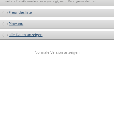
.. weitere Details werden nur angezeigt, wenn Du angemeldet bist ..
(...)
Freundesliste
(...)
Pinwand
(...)
alle Daten anzeigen
Normale Version anzeigen