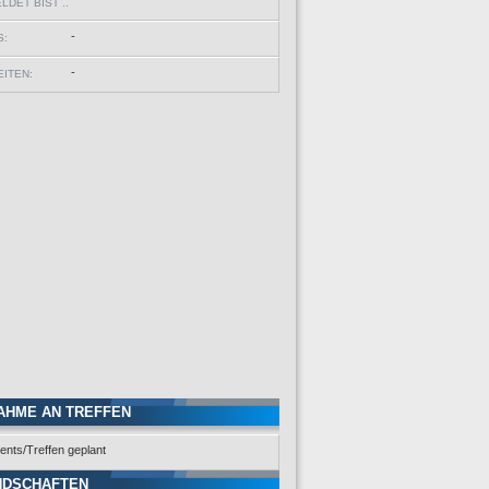
DET BIST ..
-
S:
-
ITEN:
AHME AN TREFFEN
ents/Treffen geplant
NDSCHAFTEN