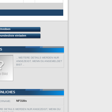
chreiben
eundesliste einladen
IS
.. WEITERE DETAILS WERDEN NUR
ANGEZEIGT, WENN DU ANGEMELDET
BIST ..
ÖNLICHES
NF318is
ERNAME:
ERE DETAILS WERDEN NUR ANGEZEIGT, WENN DU