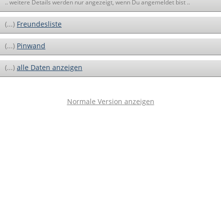
.. weitere Details werden nur angezeigt, wenn Du angemeldet bist ..
(...)
Freundesliste
(...)
Pinwand
(...)
alle Daten anzeigen
Normale Version anzeigen