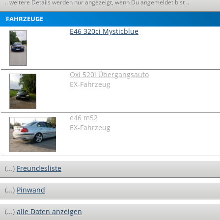
.. weitere Details werden nur angezeigt, wenn Du angemeldet bist ..
FAHRZEUGE
E46 320ci Mysticblue
Oxi 520i Übergangsauto
EX-Fahrzeug
e46 m52
EX-Fahrzeug
(...)
Freundesliste
(...)
Pinwand
(...)
alle Daten anzeigen