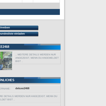
chreiben
eundesliste einladen
E2468
.. WEITERE DETAILS WERDEN NUR
ANGEZEIGT, WENN DU ANGEMELDET
BIST ..
ÖNLICHES
deluxe2468
ERNAME:
ERE DETAILS WERDEN NUR ANGEZEIGT, WENN DU
DET BIST ..