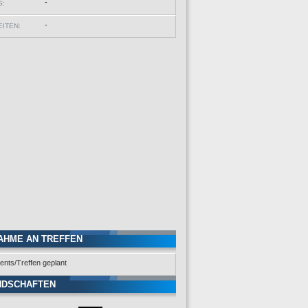
-
S:
-
ITEN:
AHME AN TREFFEN
ents/Treffen geplant
NDSCHAFTEN