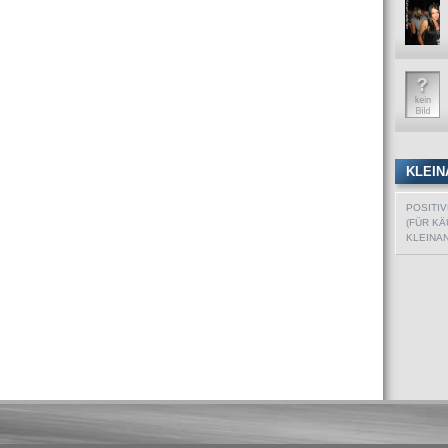
KLEIN
POSITI
(FÜR KÄ
KLEINA