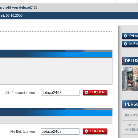
rprofil von deluxe2468
seit: 08.10.2005
PN s
In Fr
DELUX
SUCHEN
Alle Fotostories von ..
PERS
BENUTZ
.. WEIT
ANGEMEL
SUCHEN
Alle Beiträge von ..