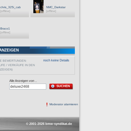
chris_325i_cab
NMC_Darkstar
[offline]
[offline]
Braco1
[offline]
ANZEIGEN
noch keine Details
VE BEWERTUNGEN:
UFE / VERKÄUFE IN DEN
NZEIGEN)
Alle Anzeigen von ..
SUCHEN
Moderator alarmieren
© 2001-2026 bmw-syndikat.de