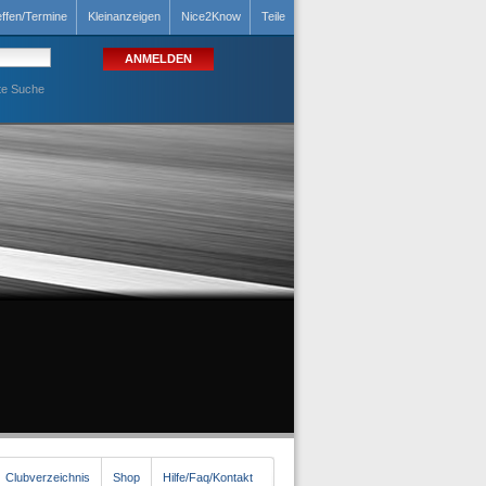
effen/Termine
Kleinanzeigen
Nice2Know
Teile
te Suche
Clubverzeichnis
Shop
Hilfe/Faq/Kontakt