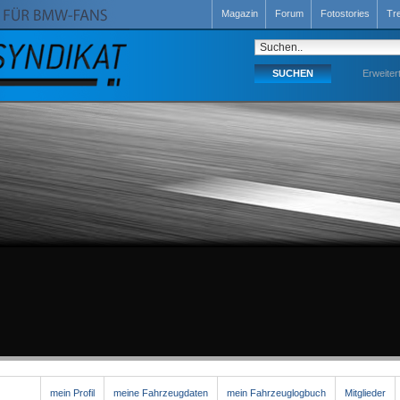
Magazin
Forum
Fotostories
Tr
Erweiter
mein Profil
meine Fahrzeugdaten
mein Fahrzeuglogbuch
Mitglieder