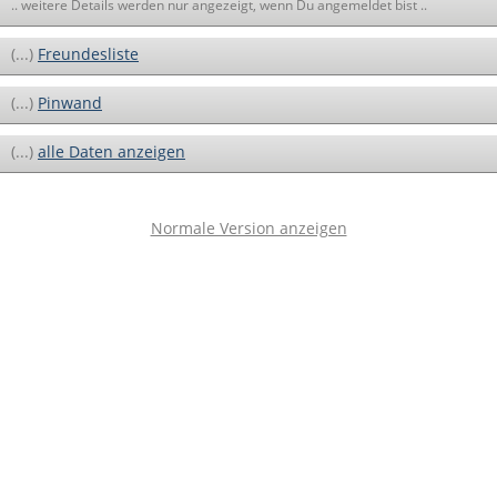
.. weitere Details werden nur angezeigt, wenn Du angemeldet bist ..
(...)
Freundesliste
(...)
Pinwand
(...)
alle Daten anzeigen
Normale Version anzeigen