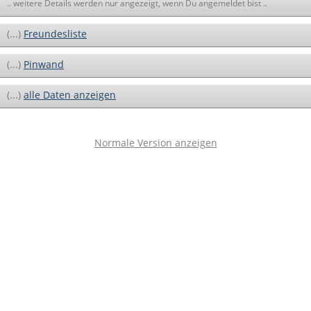
.. weitere Details werden nur angezeigt, wenn Du angemeldet bist ..
(...)
Freundesliste
(...)
Pinwand
(...)
alle Daten anzeigen
Normale Version anzeigen