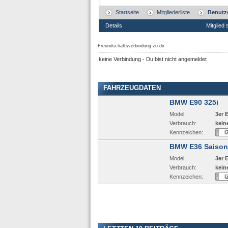
Startseite
Mitgliederliste
Benutze
Details
Mitglied 
Freundschaftsverbindung zu dir
keine Verbindung - Du bist nicht angemeldet
FAHRZEUGDATEN
BMW E90 325i
Model:
3er 
Verbrauch:
kein
Kennzeichen:
I
BMW E36 Saison
Model:
3er 
Verbrauch:
kein
Kennzeichen:
I