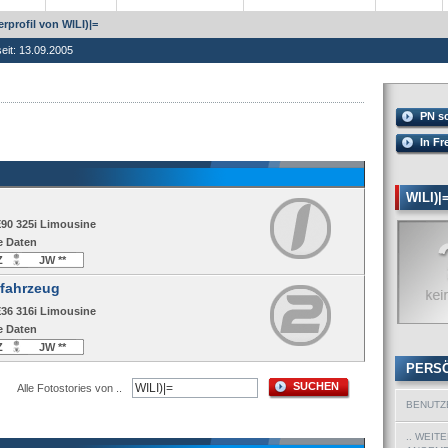
rprofil von WILI)|=
seit: 13.09.2005
PN s
In Fr
WILI)|
E90 325i Limousine
e Daten
Z
JW **
fahrzeug
E36 316i Limousine
e Daten
Z
JW **
PERS
SUCHEN
Alle Fotostories von ..
BENUTZ
.. WEIT