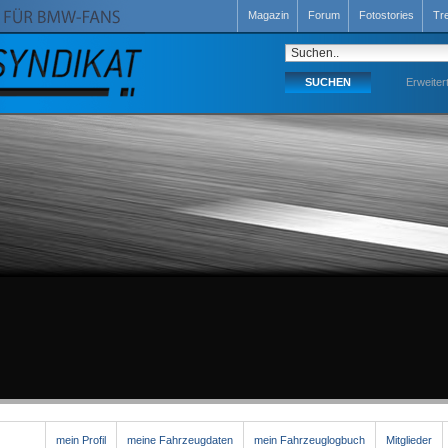
Magazin
Forum
Fotostories
Tr
Erweiter
mein Profil
meine Fahrzeugdaten
mein Fahrzeuglogbuch
Mitglieder