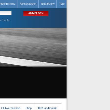
effen/Termine
Kleinanzeigen
Nice2Know
Teile
te Suche
Clubverzeichnis
Shop
Hilfe/Faq/Kontakt