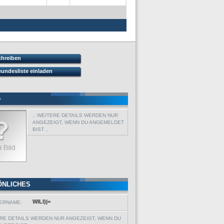
chreiben
eundesliste einladen
=
.. WEITERE DETAILS WERDEN NUR
ANGEZEIGT, WENN DU ANGEMELDET
BIST ..
ÖNLICHES
WILI)|=
ERNAME:
ERE DETAILS WERDEN NUR ANGEZEIGT, WENN DU