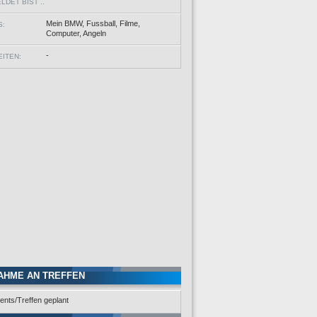
DET BIST ..
Mein BMW, Fussball, Filme,
S:
Computer, Angeln
-
ITEN:
AHME AN TREFFEN
ents/Treffen geplant