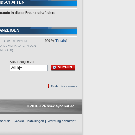
NDSCHAFTEN
reunde in dieser Freundschaftsliste
ANZEIGEN
100 % (
Details
)
VE BEWERTUNGEN:
UFE / VERKÄUFE IN DEN
NZEIGEN)
Alle Anzeigen von ..
SUCHEN
Moderator alarmieren
© 2001-2026 bmw-syndikat.de
schutz
|
Cookie Einstellungen
|
Werbung schalten?