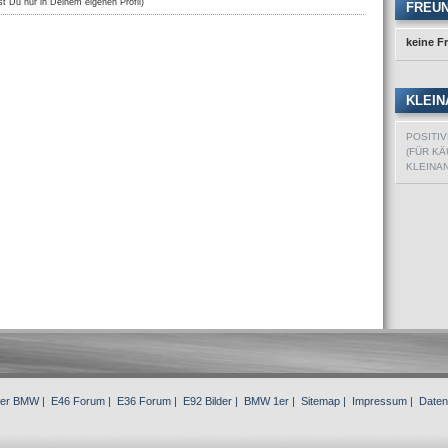
st Du nur in Deinem eigenen Profil)
FREU
keine F
KLEIN
POSITI
(FÜR KÄ
KLEINA
3er BMW
|
E46 Forum
|
E36 Forum
|
E92 Bilder
|
BMW 1er
|
Sitemap
|
Impressum
|
Daten