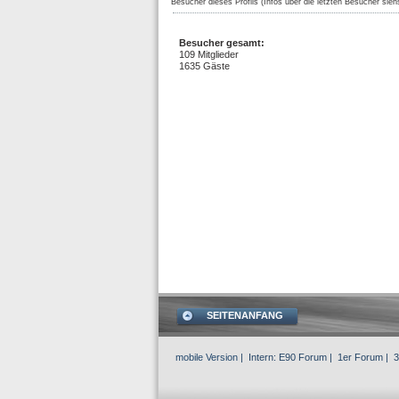
Besucher dieses Profils (Infos über die letzten Besucher sieh
Besucher gesamt:
109 Mitglieder
1635 Gäste
SEITENANFANG
mobile Version
| Intern:
E90 Forum
|
1er Forum
|