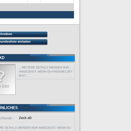
chreiben
eundesliste einladen
XD
.. WEITERE DETAILS WERDEN NUR
ANGEZEIGT, WENN DU ANGEMELDET
BIST ..
ÖNLICHES
Zech xD
ERNAME:
ERE DETAILS WERDEN NUR ANGEZEIGT, WENN DU