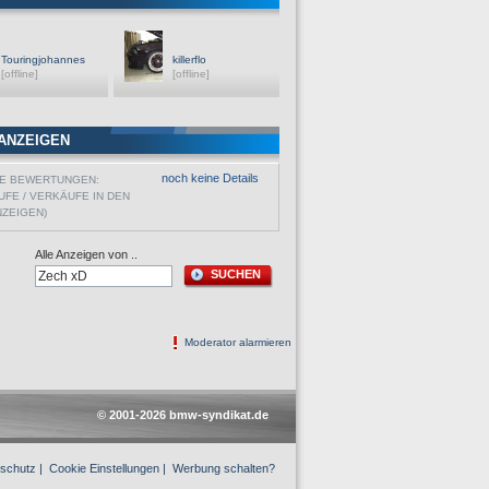
Touringjohannes
killerflo
[offline]
[offline]
ANZEIGEN
noch keine Details
VE BEWERTUNGEN:
UFE / VERKÄUFE IN DEN
NZEIGEN)
Alle Anzeigen von ..
SUCHEN
Moderator alarmieren
© 2001-2026 bmw-syndikat.de
schutz
|
Cookie Einstellungen
|
Werbung schalten?