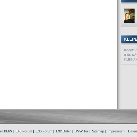
KLEIN
POSITI
(FÜR KÄ
KLEINA
3er BMW
|
E46 Forum
|
E36 Forum
|
E92 Bilder
|
BMW 1er
|
Sitemap
|
Impressum
|
Daten