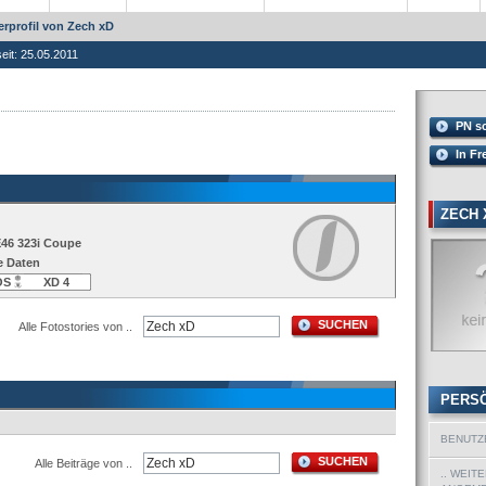
rprofil von Zech xD
seit: 25.05.2011
PN s
In Fr
ZECH 
E46 323i Coupe
e Daten
OS
XD 4
SUCHEN
Alle Fotostories von ..
PERS
BENUTZ
SUCHEN
Alle Beiträge von ..
.. WEIT