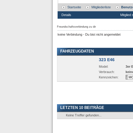
Startseite
Mitgliederliste
Benutze
Details
Mitglied 
Freundschaftsverbindung zu dir
keine Verbindung - Du bist nicht angemeldet
FAHRZEUGDATEN
323 E46
Model:
3er 
Verbrauch:
kein
Kennzeichen:
M
LETZTEN 10 BEITRÄGE
Keine Treffer gefunden...