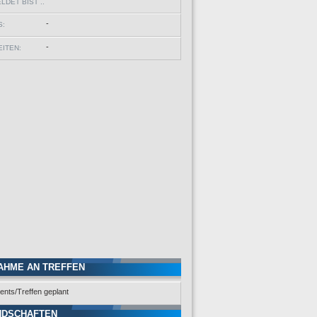
DET BIST ..
-
S:
-
ITEN:
AHME AN TREFFEN
ents/Treffen geplant
NDSCHAFTEN