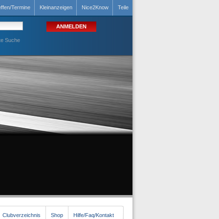
effen/Termine
Kleinanzeigen
Nice2Know
Teile
te Suche
Clubverzeichnis
Shop
Hilfe/Faq/Kontakt