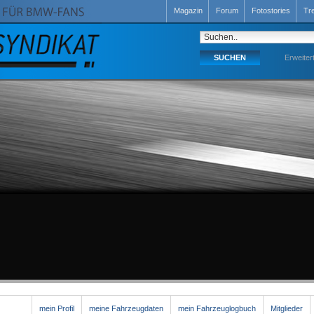
Magazin
Forum
Fotostories
Tr
Erweiter
mein Profil
meine Fahrzeugdaten
mein Fahrzeuglogbuch
Mitglieder