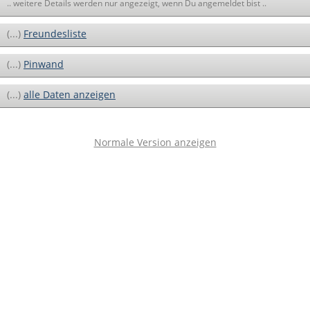
.. weitere Details werden nur angezeigt, wenn Du angemeldet bist ..
(...)
Freundesliste
(...)
Pinwand
(...)
alle Daten anzeigen
Normale Version anzeigen