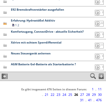
2
E92 Bremskraftverstärker ausgefallen
2
Erfahrung: Hydrostößel Additiv
22
1
2
Komfortzugang, ConnectDrive - aktuelle Sicherheit?
3
Xdrive mit echtem Sperrdifferential
11
Neues Steuergerät anlernen
0
AGM Batterie Gel-Batterie als Starterbatterie ?
3
1
11
Es gibt insgesamt 476 Seiten in diesem Forum:
..
21
22
23
24
25
26
27
28
29
30
..
31
41
476
..
..