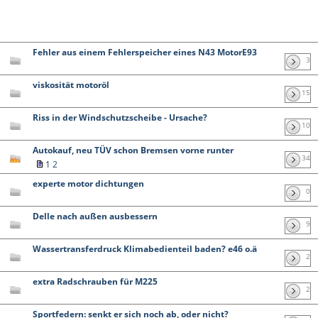
Fehler aus einem Fehlerspeicher eines N43 MotorE93
3
viskosität motoröl
15
Riss in der Windschutzscheibe - Ursache?
10
Autokauf, neu TÜV schon Bremsen vorne runter
34
1
2
experte motor dichtungen
0
Delle nach außen ausbessern
9
Wassertransferdruck Klimabedienteil baden? e46 o.ä
2
extra Radschrauben für M225
2
Sportfedern: senkt er sich noch ab, oder nicht?