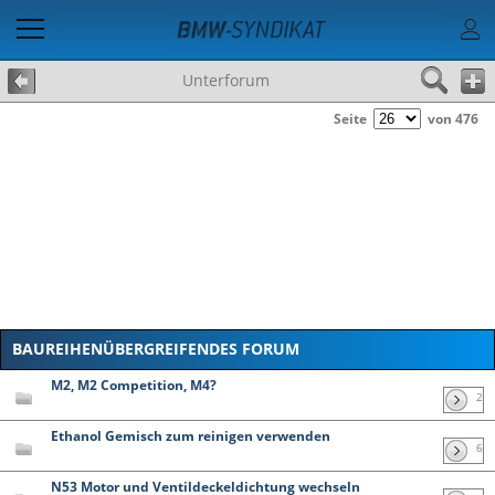
Unterforum
Seite
von 476
BAUREIHENÜBERGREIFENDES FORUM
M2, M2 Competition, M4?
2
Ethanol Gemisch zum reinigen verwenden
6
N53 Motor und Ventildeckeldichtung wechseln