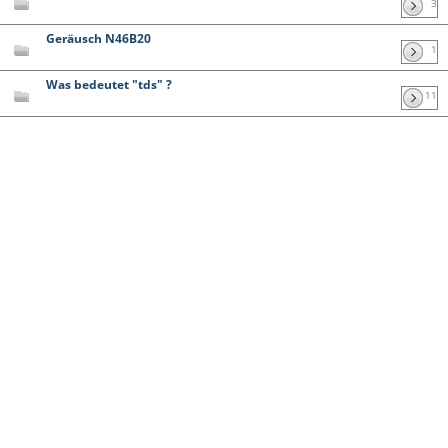
3
Geräusch N46B20
1
Was bedeutet "tds" ?
11