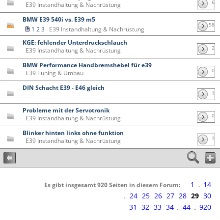
6
E39 Instandhaltung & Nachrüstung
BMW E39 540i vs. E39 m5
58
1
2
3
E39 Instandhaltung & Nachrüstung
KGE: fehlender Unterdruckschlauch
2
E39 Instandhaltung & Nachrüstung
BMW Performance Handbremshebel für e39
0
E39 Tuning & Umbau
DIN Schacht E39 - E46 gleich
1
Probleme mit der Servotronik
0
E39 Instandhaltung & Nachrüstung
Blinker hinten links ohne funktion
1
E39 Instandhaltung & Nachrüstung
1
14
Es gibt insgesamt 920 Seiten in diesem Forum:
..
24
25
26
27
28
29
30
..
31
32
33
34
44
920
..
..