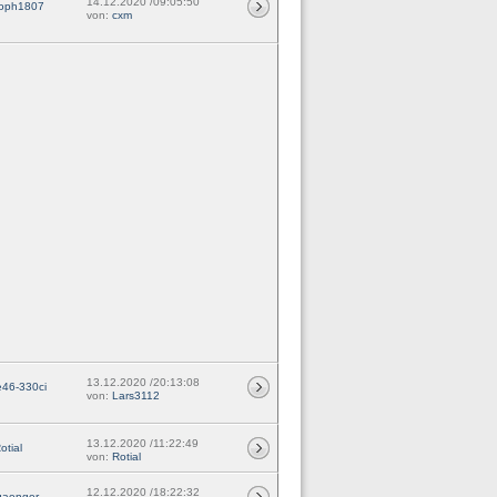
14.12.2020 /09:05:50
toph1807
von:
cxm
13.12.2020 /20:13:08
46-330ci
von:
Lars3112
13.12.2020 /11:22:49
otial
von:
Rotial
12.12.2020 /18:22:32
gaenger