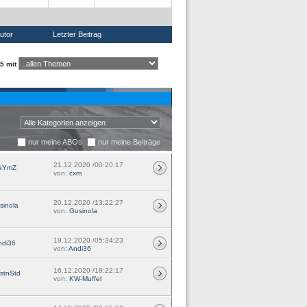
utor
Letzter Beitrag
5 mit
nur meine ABOs
nur meine Beiträge
21.12.2020 /00:20:17
aYmZ
von:
cxm
20.12.2020 /13:22:27
sinola
von:
Gusinola
19.12.2020 /05:34:23
ndi36
von:
Andi36
16.12.2020 /18:22:17
stnStd
von:
KW-Muffel