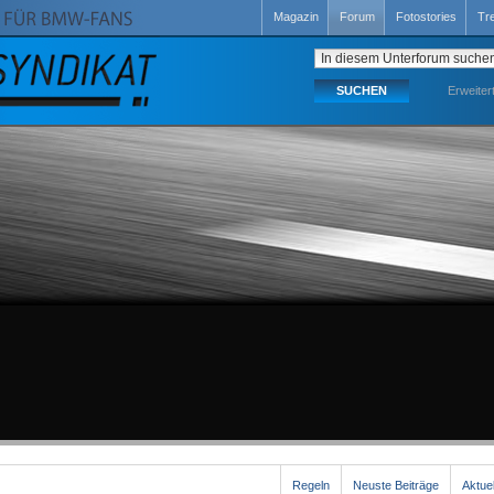
Magazin
Forum
Fotostories
Tr
Erweiter
Regeln
Neuste Beiträge
Aktue