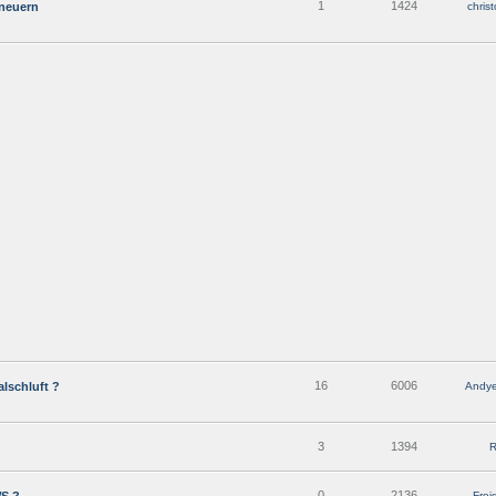
1
1424
rneuern
chris
16
6006
lschluft ?
Andye
3
1394
R
0
2136
Frei