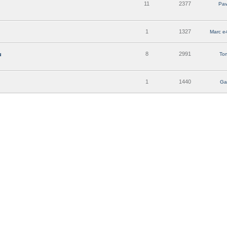
11
2377
Pav
1
1327
Marc e
8
2991
u
To
1
1440
Ga