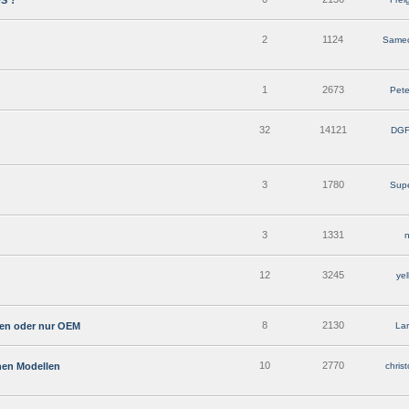
WS ?
2
1124
Samed
1
2673
Pet
32
14121
DGF
3
1780
Supe
3
1331
12
3245
yel
8
2130
en oder nur OEM
La
10
2770
hen Modellen
chris