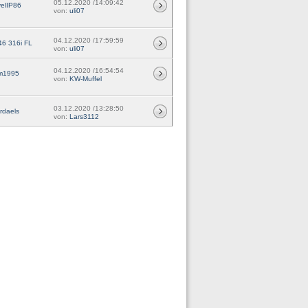
05.12.2020 /14:09:42
elIP86
von:
uli07
04.12.2020 /17:59:59
46 316i FL
von:
uli07
04.12.2020 /16:54:54
m1995
von:
KW-Muffel
03.12.2020 /13:28:50
rdaels
von:
Lars3112