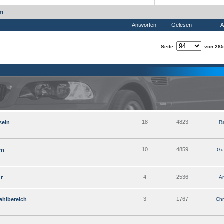
um
Antworten
Gelesen
A
Seite
von 285
18
4823
seln
R
10
4859
en
Gu
4
2536
ur
A
3
1767
ahlbereich
Chr