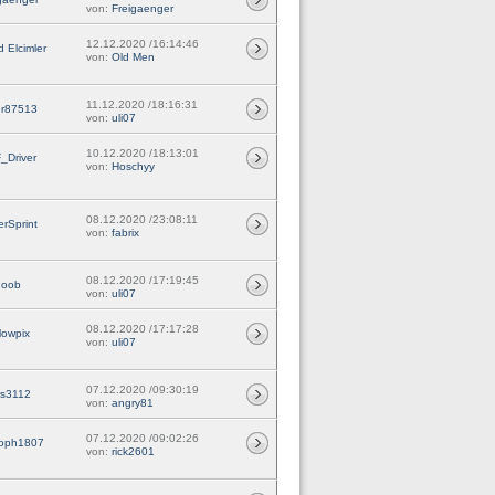
von:
Freigaenger
12.12.2020 /16:14:46
 Elcimler
von:
Old Men
11.12.2020 /18:16:31
er87513
von:
uli07
10.12.2020 /18:13:01
_Driver
von:
Hoschyy
08.12.2020 /23:08:11
rSprint
von:
fabrix
08.12.2020 /17:19:45
noob
von:
uli07
08.12.2020 /17:17:28
lowpix
von:
uli07
07.12.2020 /09:30:19
rs3112
von:
angry81
07.12.2020 /09:02:26
toph1807
von:
rick2601