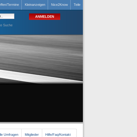
effen/Termine
Kleinanzeigen
Nice2Know
Teile
te Suche
lle Umfragen
Mitglieder
Hilfe/Faq/Kontakt