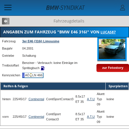
Fahrzeugdetails
ANGABEN ZUM FAHRZEUG "BMW E46 316I" VON
LUCAS87
Fahrzeug
3er E46 (316i) Limousine
Baujahr
04.2001
Getriebe
Schaltung
Benziner - Verbrauch: keine Einträge im
Treibstoffart
zur Fotostory
Spritlogbuch
Kennzeichen
AÖ
LN 466
Reifen & Felgen
Spurplatten
Aluett
8.5x17
hinten
225/45/17
Continental
ContiSportContact3
A.T.U
Typ
keine
ET 35
09
Aluett
ContiSport
8.5x17
vorn
225/45/17
Continental
A.T.U
Typ
keine
Contact3
ET 35
09