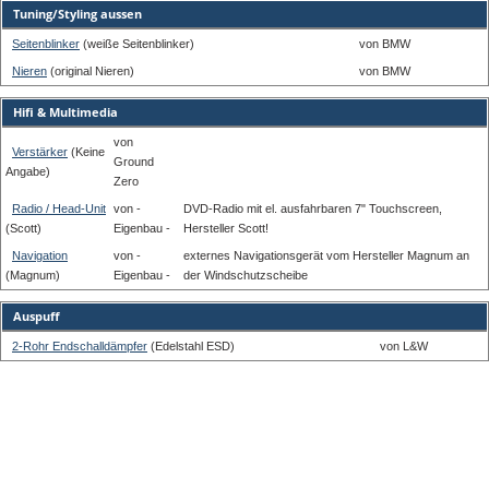
Tuning/Styling aussen
Seitenblinker
(weiße Seitenblinker)
von BMW
Nieren
(original Nieren)
von BMW
Hifi & Multimedia
von
Verstärker
(Keine
Ground
Angabe)
Zero
Radio / Head-Unit
von -
DVD-Radio mit el. ausfahrbaren 7" Touchscreen,
(Scott)
Eigenbau -
Hersteller Scott!
Navigation
von -
externes Navigationsgerät vom Hersteller Magnum an
(Magnum)
Eigenbau -
der Windschutzscheibe
Auspuff
2-Rohr Endschalldämpfer
(Edelstahl ESD)
von L&W