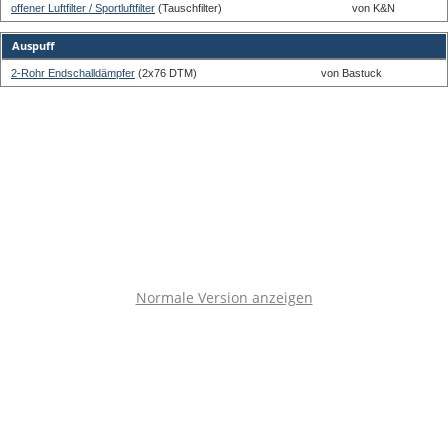
offener Luftfilter / Sportluftfilter
(Tauschfilter)
von K&N
Auspuff
2-Rohr Endschalldämpfer
(2x76 DTM)
von Bastuck
Normale Version anzeigen