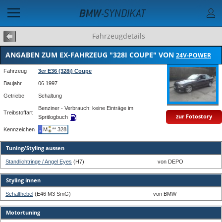
Fahrzeugdetails
ANGABEN ZUM EX-FAHRZEUG "328I COUPE" VON
24V-POWER
Fahrzeug
3er E36 (328i) Coupe
Baujahr
06.1997
Getriebe
Schaltung
Benziner - Verbrauch: keine Einträge im
Treibstoffart
zur Fotostory
Spritlogbuch
Kennzeichen
M
** 328
Tuning/Styling aussen
Standlichtringe / Angel Eyes
(H7)
von DEPO
Styling innen
Schalthebel
(E46 M3 SmG)
von BMW
Motortuning