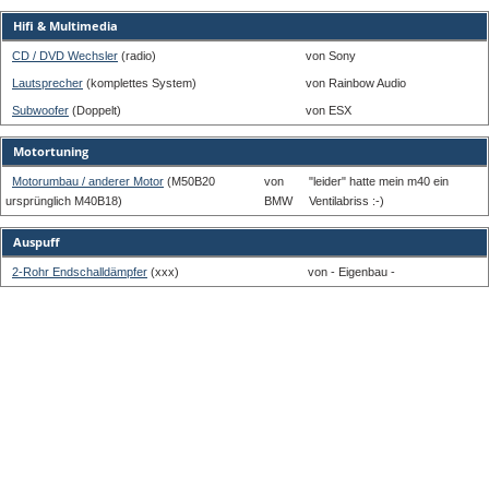
Hifi & Multimedia
CD / DVD Wechsler
(radio)
von Sony
Lautsprecher
(komplettes System)
von Rainbow Audio
Subwoofer
(Doppelt)
von ESX
Motortuning
Motorumbau / anderer Motor
(M50B20
von
"leider" hatte mein m40 ein
ursprünglich M40B18)
BMW
Ventilabriss :-)
Auspuff
2-Rohr Endschalldämpfer
(xxx)
von - Eigenbau -