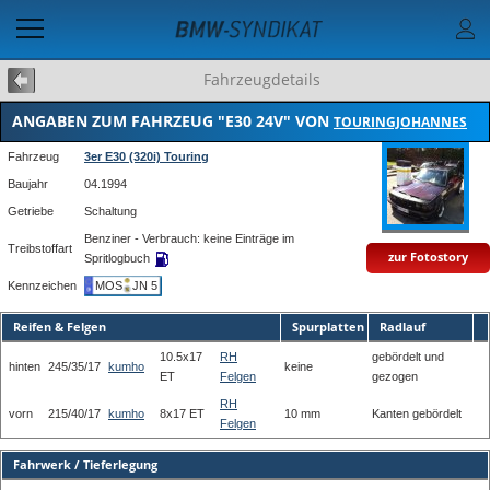
Fahrzeugdetails
ANGABEN ZUM FAHRZEUG "E30 24V" VON
TOURINGJOHANNES
Fahrzeug
3er E30 (320i) Touring
Baujahr
04.1994
Getriebe
Schaltung
Benziner - Verbrauch: keine Einträge im
Treibstoffart
zur Fotostory
Spritlogbuch
Kennzeichen
MOS
JN 5
Reifen & Felgen
Spurplatten
Radlauf
10.5x17
RH
gebördelt und
hinten
245/35/17
kumho
keine
ET
Felgen
gezogen
RH
vorn
215/40/17
kumho
8x17 ET
10 mm
Kanten gebördelt
Felgen
Fahrwerk / Tieferlegung