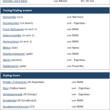
Dämpfer und Federn
von Bilstein
60 / 30 mm
Tuning/Styling aussen
Domstrebe
(xxx)
von Wiechers
Heckleuchten
(rot lasiert)
von - Eigenbau -
Front-Stoßstange
(m tech 1)
von BMW
Seitenschweller
(m tech 1)
von BMW
Heckschürze
(m tech 1)
von BMW
Blinker
(klar)
von Alpina
Nebelscheinwerfer
(gelb)
von BMW
Nieren
(lackiert)
von - Eigenbau -
Stabilisatoren
(gelb)
von Powerflex
Styling innen
Pedale / Fußstützen
(M-Alupedale)
von BMW
Sitze
(Halbschalen)
von - Eigenbau -
Verkleidungsteile
(M-Design)
von - Eigenbau -
Schalthebel
(M-Schaltknauf)
von BMW
Schaltwegverkürzung
(Z3)
von BMW