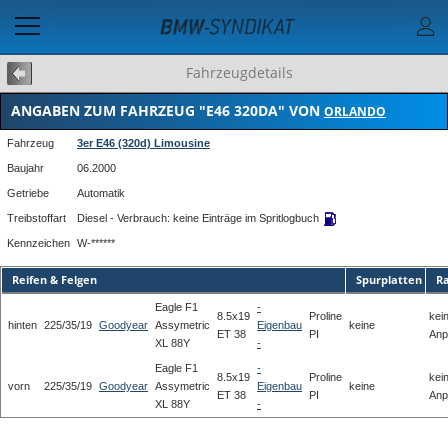
Fahrzeugdetails
ANGABEN ZUM FAHRZEUG "E46 320DA" VON
ORLANDO
Fahrzeug
3er E46 (320d) Limousine
Baujahr
06.2000
Getriebe
Automatik
Treibstoffart
Diesel - Verbrauch: keine Einträge im Spritlogbuch
Kennzeichen
W-******
Reifen & Felgen
Spurplatten
Ra
Eagle F1
-
8.5x19
Proline
kei
hinten
225/35/19
Goodyear
Assymetric
Eigenbau
keine
ET 38
PI
Anp
XL 88Y
-
Eagle F1
-
8.5x19
Proline
kei
vorn
225/35/19
Goodyear
Assymetric
Eigenbau
keine
ET 38
PI
Anp
XL 88Y
-