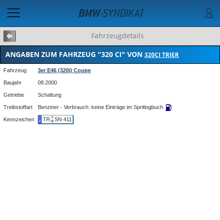
Fahrzeugdetails
ANGABEN ZUM FAHRZEUG "320 CI" VON
320CI TRIER
Fahrzeug
3er E46 (320i) Coupe
Baujahr
08.2000
Getriebe
Schaltung
Treibstoffart
Benziner - Verbrauch: keine Einträge im Spritlogbuch
Kennzeichen
TR
SN 411