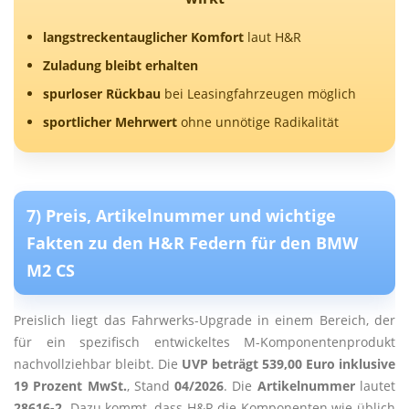
langstreckentauglicher Komfort
laut H&R
Zuladung bleibt erhalten
spurloser Rückbau
bei Leasingfahrzeugen möglich
sportlicher Mehrwert
ohne unnötige Radikalität
7) Preis, Artikelnummer und wichtige
Fakten zu den H&R Federn für den BMW
M2 CS
Preislich liegt das Fahrwerks-Upgrade in einem Bereich, der
für ein spezifisch entwickeltes M-Komponentenprodukt
nachvollziehbar bleibt. Die
UVP beträgt 539,00 Euro inklusive
19 Prozent MwSt.
, Stand
04/2026
. Die
Artikelnummer
lautet
28616-2
. Dazu kommt, dass H&R die Komponenten wie üblich