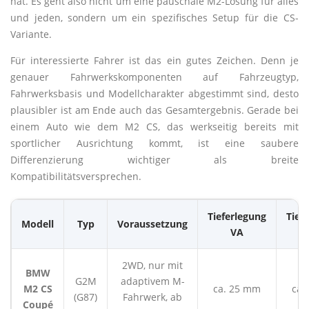
hat. Es geht also nicht um eine pauschale M2-Lösung für alles
und jeden, sondern um ein spezifisches Setup für die CS-
Variante.
Für interessierte Fahrer ist das ein gutes Zeichen. Denn je
genauer Fahrwerkskomponenten auf Fahrzeugtyp,
Fahrwerksbasis und Modellcharakter abgestimmt sind, desto
plausibler ist am Ende auch das Gesamtergebnis. Gerade bei
einem Auto wie dem M2 CS, das werkseitig bereits mit
sportlicher Ausrichtung kommt, ist eine saubere
Differenzierung wichtiger als breite
Kompatibilitätsversprechen.
Tieferlegung
Tief
Modell
Typ
Voraussetzung
VA
2WD, nur mit
BMW
G2M
adaptivem M-
M2 CS
ca. 25 mm
ca.
(G87)
Fahrwerk, ab
Coupé