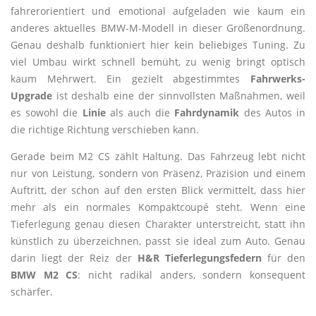
fahrerorientiert und emotional aufgeladen wie kaum ein
anderes aktuelles BMW-M-Modell in dieser Größenordnung.
Genau deshalb funktioniert hier kein beliebiges Tuning. Zu
viel Umbau wirkt schnell bemüht, zu wenig bringt optisch
kaum Mehrwert. Ein gezielt abgestimmtes
Fahrwerks-
Upgrade
ist deshalb eine der sinnvollsten Maßnahmen, weil
es sowohl die
Linie
als auch die
Fahrdynamik
des Autos in
die richtige Richtung verschieben kann.
Gerade beim M2 CS zählt Haltung. Das Fahrzeug lebt nicht
nur von Leistung, sondern von Präsenz, Präzision und einem
Auftritt, der schon auf den ersten Blick vermittelt, dass hier
mehr als ein normales Kompaktcoupé steht. Wenn eine
Tieferlegung genau diesen Charakter unterstreicht, statt ihn
künstlich zu überzeichnen, passt sie ideal zum Auto. Genau
darin liegt der Reiz der
H&R Tieferlegungsfedern
für den
BMW M2 CS
: nicht radikal anders, sondern konsequent
schärfer.