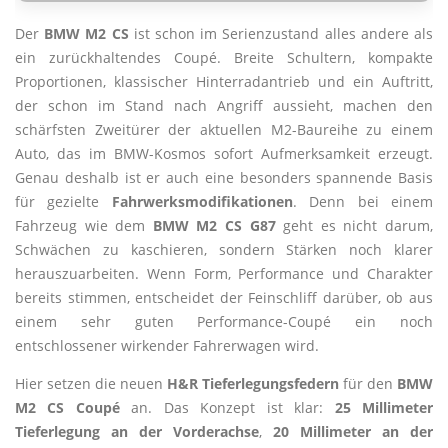
Der
BMW M2 CS
ist schon im Serienzustand alles andere als
ein zurückhaltendes Coupé. Breite Schultern, kompakte
Proportionen, klassischer Hinterradantrieb und ein Auftritt,
der schon im Stand nach Angriff aussieht, machen den
schärfsten Zweitürer der aktuellen M2-Baureihe zu einem
Auto, das im BMW-Kosmos sofort Aufmerksamkeit erzeugt.
Genau deshalb ist er auch eine besonders spannende Basis
für gezielte
Fahrwerksmodifikationen
. Denn bei einem
Fahrzeug wie dem
BMW M2 CS G87
geht es nicht darum,
Schwächen zu kaschieren, sondern Stärken noch klarer
herauszuarbeiten. Wenn Form, Performance und Charakter
bereits stimmen, entscheidet der Feinschliff darüber, ob aus
einem sehr guten Performance-Coupé ein noch
entschlossener wirkender Fahrerwagen wird.
Hier setzen die neuen
H&R Tieferlegungsfedern
für den
BMW
M2 CS Coupé
an. Das Konzept ist klar:
25 Millimeter
Tieferlegung an der Vorderachse
,
20 Millimeter an der