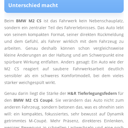
Unterschied macht
Beim
BMW M2 CS
ist das Fahrwerk kein Nebenschauplatz,
sondern ein zentraler Teil des Fahrerlebnisses. Das Auto lebt
von seinem kompakten Format, seiner direkten Rückmeldung
und dem Gefühl, als Fahrer wirklich mit dem Fahrzeug zu
arbeiten. Genau deshalb können schon vergleichsweise
kleine Änderungen an der Haltung und am Schwerpunkt eine
spürbare Wirkung entfalten. Anders gesagt: Ein Auto wie der
M2 CS reagiert auf saubere Fahrwerksarbeit deutlich
sensibler als ein schweres Komfortmodell, bei dem vieles
stärker weichgespült wirkt.
Genau darin liegt die Stärke der
H&R Tieferlegungsfedern
für
den
BMW M2 CS Coupé
. Sie verändern das Auto nicht zum
anderen Fahrzeug, sondern betonen das, was es ohnehin sein
will: ein kompaktes, fokussiertes, sehr bewusst auf Dynamik
getrimmtes M-Coupé. Mehr Präsenz, direkteres Einlenken,
weniger Bewegung in schnellen Lastwechseln und eine noch