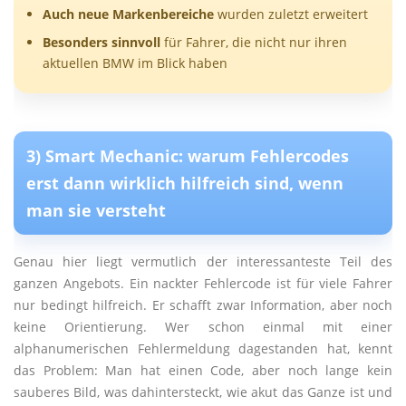
Auch neue Markenbereiche
wurden zuletzt erweitert
Besonders sinnvoll
für Fahrer, die nicht nur ihren
aktuellen BMW im Blick haben
3) Smart Mechanic: warum Fehlercodes
erst dann wirklich hilfreich sind, wenn
man sie versteht
Genau hier liegt vermutlich der interessanteste Teil des
ganzen Angebots. Ein nackter Fehlercode ist für viele Fahrer
nur bedingt hilfreich. Er schafft zwar Information, aber noch
keine Orientierung. Wer schon einmal mit einer
alphanumerischen Fehlermeldung dagestanden hat, kennt
das Problem: Man hat einen Code, aber noch lange kein
sauberes Bild, was dahintersteckt, wie akut das Ganze ist und