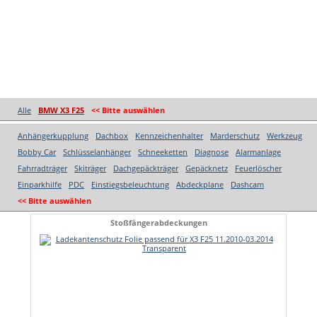
Alle
BMW X3 F25
<< Bitte auswählen
Anhängerkupplung
Dachbox
Kennzeichenhalter
Marderschutz
Werkzeug
Bobby Car
Schlüsselanhänger
Schneeketten
Diagnose
Alarmanlage
Fahrradträger
Skiträger
Dachgepäckträger
Gepäcknetz
Feuerlöscher
Einparkhilfe
PDC
Einstiegsbeleuchtung
Abdeckplane
Dashcam
<< Bitte auswählen
Stoßfängerabdeckungen