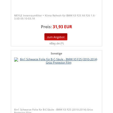
MEYLE Innenraumfilter + Klima Refresh für BMW X3 F25 X4 F26 1.6-
3.0D 09.10-03.18
Preis:
31,93 EUR
zum Angebot
eBay.de (*)
Sonstige
8in1 Schwarze Folie für B-C-Säule - BMW X3 F25 (2010-2014) Grizz
Protector Film