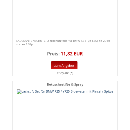
LADEKANTENSCHUTZ Lackschutzfolie für BMW X3 (Typ F25) ab 2010
starke 150µ
Preis:
11,82 EUR
zum Angebot
eBay.de (*)
Retuschestifte & Spray