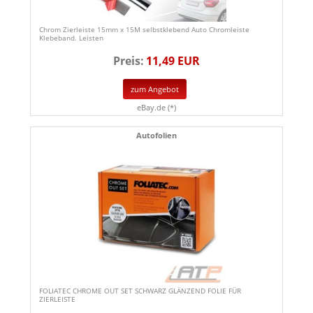
Chrom Zierleiste 15mm x 15M selbstklebend Auto Chromleiste
Klebeband. Leisten
Preis:
11,49 EUR
zum Angebot
eBay.de (*)
Autofolien
FOLIATEC CHROME OUT SET SCHWARZ GLÄNZEND FOLIE FÜR
ZIERLEISTE