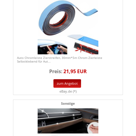
Auto Chromleiste Zierstreifen, 30mm*5m Chrom Zierleiste
Selbstklebend für Aut...
Preis:
21,95 EUR
zum Angebot
eBay.de (*)
Sonstige