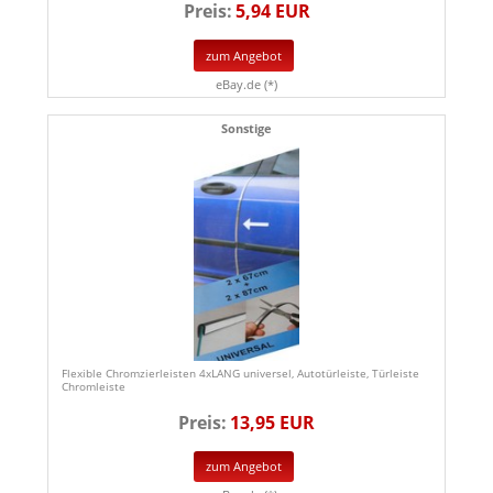
Preis:
5,94 EUR
zum Angebot
eBay.de (*)
Sonstige
Flexible Chromzierleisten 4xLANG universel, Autotürleiste, Türleiste
Chromleiste
Preis:
13,95 EUR
zum Angebot