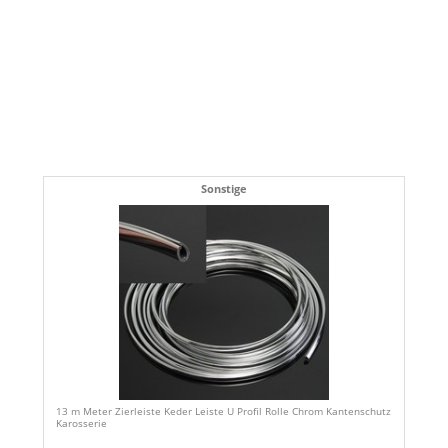
Sonstige
13 m Meter Zierleiste Keder Leiste U Profil Rolle Chrom Kantenschutz
Karosserie