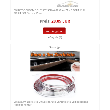
FOLIATEC CHROME OUT SET SCHWARZ GLÄNZEND FOLIE FÜR
ZIERLEISTE 5 cm x 15 m
Preis:
28,09 EUR
zum Angebot
eBay.de (*)
Sonstige
6mm x 3m Zierleiste Universal Auto Chromleiste Selbstklebend
Flexibel Kontur