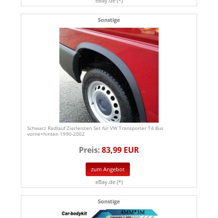
eBay.de (*)
Sonstige
Schwarz Radlauf Zierleisten Set für VW Transporter T4 Bus
vorne+hinten 1990-2002
Preis:
83,99 EUR
zum Angebot
eBay.de (*)
Sonstige