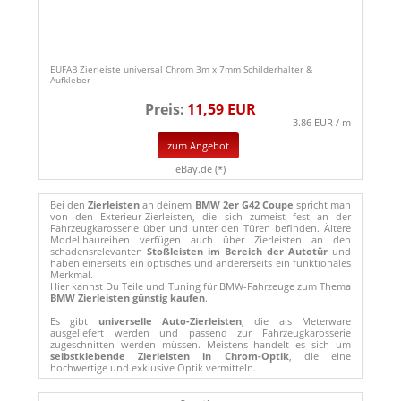
EUFAB Zierleiste universal Chrom 3m x 7mm Schilderhalter &
Aufkleber
Preis:
11,59 EUR
3.86 EUR / m
zum Angebot
eBay.de (*)
Bei den
Zierleisten
an deinem
BMW 2er G42 Coupe
spricht man
von den Exterieur-Zierleisten, die sich zumeist fest an der
Fahrzeugkarosserie über und unter den Türen befinden. Ältere
Modellbaureihen verfügen auch über Zierleisten an den
schadensrelevanten
Stoßleisten im Bereich der Autotür
und
haben einerseits ein optisches und andererseits ein funktionales
Merkmal.
Hier kannst Du Teile und Tuning für BMW-Fahrzeuge zum Thema
BMW Zierleisten günstig kaufen
.
Es gibt
universelle Auto-Zierleisten
, die als Meterware
ausgeliefert werden und passend zur Fahrzeugkarosserie
zugeschnitten werden müssen. Meistens handelt es sich um
selbstklebende Zierleisten in Chrom-Optik
, die eine
hochwertige und exklusive Optik vermitteln.