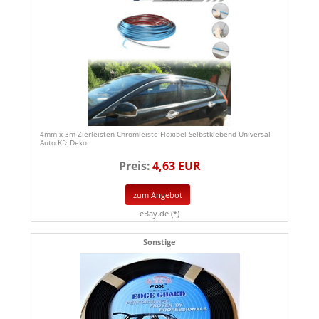
4mm x 3m Zierleisten Chromleiste Flexibel Selbstklebend Universal
Auto Kfz Deko
Preis:
4,63 EUR
zum Angebot
eBay.de (*)
Sonstige