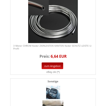
3 Meter CHROM Keder ZIERLEISTEN KANTEN Keder SCHUTZ LEISTE U-
Profil
Preis:
6,64 EUR
zum Angebot
eBay.de (*)
Sonstige