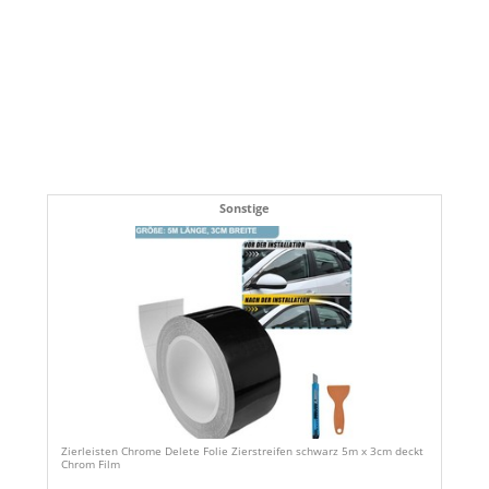
Sonstige
Zierleisten Chrome Delete Folie Zierstreifen schwarz 5m x 3cm deckt
Chrom Film