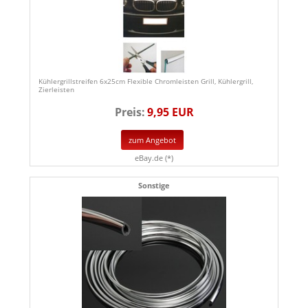
Kühlergrillstreifen 6x25cm Flexible Chromleisten Grill, Kühlergrill,
Zierleisten
Preis:
9,95 EUR
zum Angebot
eBay.de (*)
Sonstige