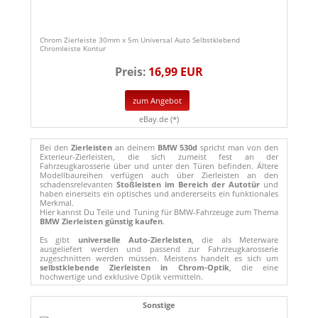
Chrom Zierleiste 30mm x 5m Universal Auto Selbstklebend
Chromleiste Kontur
Preis:
16,99 EUR
zum Angebot
eBay.de (*)
Bei den
Zierleisten
an deinem
BMW 530d
spricht man von den
Exterieur-Zierleisten, die sich zumeist fest an der
Fahrzeugkarosserie über und unter den Türen befinden. Ältere
Modellbaureihen verfügen auch über Zierleisten an den
schadensrelevanten
Stoßleisten im Bereich der Autotür
und
haben einerseits ein optisches und andererseits ein funktionales
Merkmal.
Hier kannst Du Teile und Tuning für BMW-Fahrzeuge zum Thema
BMW Zierleisten günstig kaufen
.
Es gibt
universelle Auto-Zierleisten
, die als Meterware
ausgeliefert werden und passend zur Fahrzeugkarosserie
zugeschnitten werden müssen. Meistens handelt es sich um
selbstklebende Zierleisten in Chrom-Optik
, die eine
hochwertige und exklusive Optik vermitteln.
Sonstige