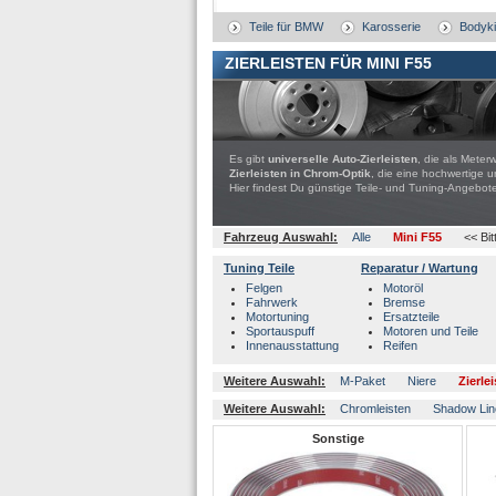
Teile für BMW
Karosserie
Bodyki
ZIERLEISTEN FÜR MINI F55
Es gibt
universelle Auto-Zierleisten
, die als Mete
Zierleisten in Chrom-Optik
, die eine hochwertige u
Hier findest Du günstige Teile- und Tuning-Ange
Fahrzeug Auswahl:
Alle
Mini F55
<< Bi
Tuning Teile
Reparatur / Wartung
Felgen
Motoröl
Fahrwerk
Bremse
Motortuning
Ersatzteile
Sportauspuff
Motoren und Teile
Innenausstattung
Reifen
Weitere Auswahl:
M-Paket
Niere
Zierle
Weitere Auswahl:
Chromleisten
Shadow Lin
Sonstige