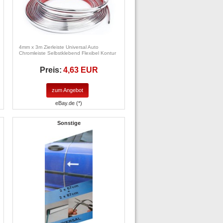
4mm x 3m Zierleiste Universal Auto
Chromleiste Selbstklebend Flexibel Kontur
Preis:
4,63 EUR
zum Angebot
eBay.de (*)
Sonstige