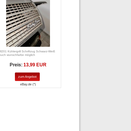
W201 Kühlergrill Schriftzug Schwarz-Weiß
Auch wunschfarbe möglich
Preis:
13,99 EUR
zum Angebot
eBay.de (*)