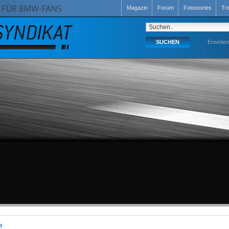
Magazin
Forum
Fotostories
Tr
Erweiter
e