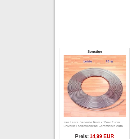
Sonstige
Zier Leiste Zierleiste 6mm x 15m Chrom
universell selbstklebend Chromleiste Auto
Preis:
14,99 EUR