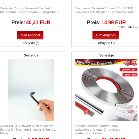
Zierleiste Chrom, Universal Flexibel
Zier Leiste Zierleiste 15mm x 15m GOLD
Klebeband Leisten Chrom, Styling Strip Z...
universell selbstklebend Chromleiste Auto
Preis:
40,31 EUR
Preis:
14,99 EUR
1.00 EUR / m
zum Angebot
zum Angebot
eBay.de (*)
eBay.de (*)
Sonstige
Sonstige
ZIERLEISTE Schwarz J Profil-Kanten
Chrom Zierleiste 15mm x 15M
Schutz für Blechvon 1mm bis 1,5mm, 1
selbstklebend Auto Chromleiste
Meter
Klebeband. Leisten