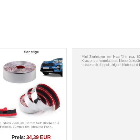
Sonstige
Mini Zierleisten mit Haarföhn (ca.
Kratzer zu hinterlassen. Kleberückstän
Leisten mit doppelseitigem Klebeband 
1 Stück Zierleiste Chrom Selbstklebend &
Flexibel, 30mm x 6m, Ideal für Fahr...
Preis:
34,39 EUR