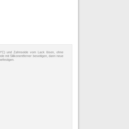
 60°C) und Zahnseide vom Lack lösen, ohne
de mit Silikonentferner beseitigen, dann neue
befestigen.