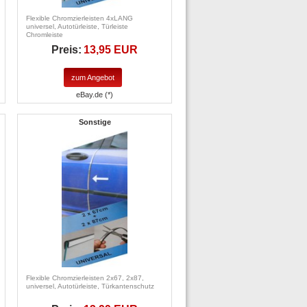
Flexible Chromzierleisten 4xLANG
universel, Autotürleiste, Türleiste
Chromleiste
Preis:
13,95 EUR
zum Angebot
eBay.de (*)
Sonstige
Flexible Chromzierleisten 2x67, 2x87,
universel, Autotürleiste, Türkantenschutz