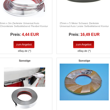
6mm x 3m Zierleiste Universal Auto
25mm x 5 Meter Schwarz Zierleiste
Chromleiste Selbstklebend Flexibel Kontur
Universal Auto Leiste Selbstklebend Kontur
Preis:
4,44 EUR
Preis:
16,49 EUR
zum Angebot
zum Angebot
eBay.de (*)
eBay.de (*)
Sonstige
Sonstige