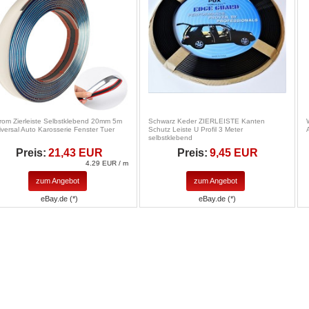
rom Zierleiste Selbstklebend 20mm 5m
Schwarz Keder ZIERLEISTE Kanten
iversal Auto Karosserie Fenster Tuer
Schutz Leiste U Profil 3 Meter
selbstklebend
Preis:
21,43 EUR
Preis:
9,45 EUR
4.29 EUR / m
zum Angebot
zum Angebot
eBay.de (*)
eBay.de (*)