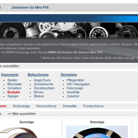
t
Zierleisten für Mini F55
rware ausgeliefert werden und passend zur Fahrzeugkarosserie zugeschnitten werden müssen. Me
nd exklusive Optik vermitteln.
bote für BMW-Fahrzeuge zum Thema
BMW Zierleisten für Deinen Mini F55
.
* Werbung: Bei Käufen über Links auf dieser Seite erhalten wir ggf. 
tte auswählen
Karosserie
Beleuchtung
Sonstiges
Spoiler
Angel Eyes
Pflegemittel
Blechteile
Scheinwerfer
Hifi / Navigation
Scheiben
Rückleuchten
Fahrzeuge
Bodykit
Birnen
Autofolie
Spiegel
Blinker
Zubehör
isten
Stoßstange
Heckschürze
Schweller
Frontschürze
e
<< Bitte auswählen
Sonstige
Sonstige