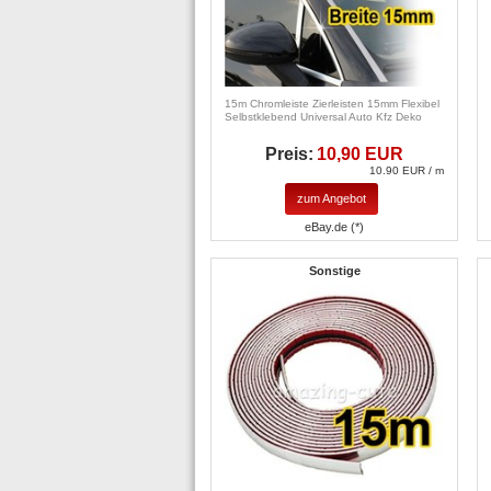
15m Chromleiste Zierleisten 15mm Flexibel
Selbstklebend Universal Auto Kfz Deko
Preis:
10,90 EUR
10.90 EUR / m
zum Angebot
eBay.de (*)
Sonstige