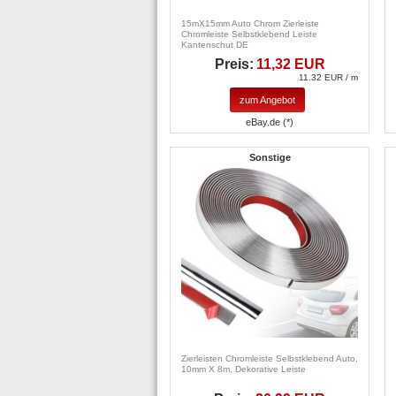
15mX15mm Auto Chrom Zierleiste
Chromleiste Selbstklebend Leiste
Kantenschut DE
Preis:
11,32 EUR
11.32 EUR / m
zum Angebot
eBay.de (*)
Sonstige
Zierleisten Chromleiste Selbstklebend Auto,
10mm X 8m, Dekorative Leiste