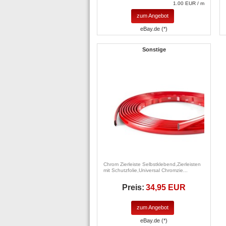
1.00 EUR / m
zum Angebot
eBay.de (*)
Sonstige
Chrom Zierleiste Selbstklebend,Zierleisten
mit Schutzfolie,Universal Chromzie...
Preis:
34,95 EUR
zum Angebot
eBay.de (*)