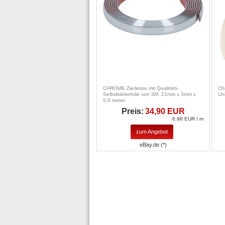
CHROME Zierleiste mit Qualitäts-
Ch
Selbstklebefolie von 3M, 21mm x 3mm x
Un
5,0 meter
Preis:
34,90 EUR
6.98 EUR / m
zum Angebot
eBay.de (*)