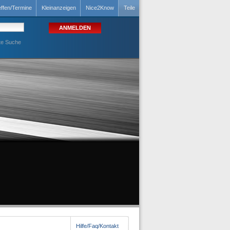
effen/Termine
Kleinanzeigen
Nice2Know
Teile
te Suche
Hilfe/Faq/Kontakt