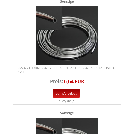
Sonstige
3 Meter CHROM Keder ZIERLEISTEN KANTEN Keder SCHUTZ LEISTE U-
Profil
Preis:
6,64 EUR
zum Angebot
eBay.de (*)
Sonstige