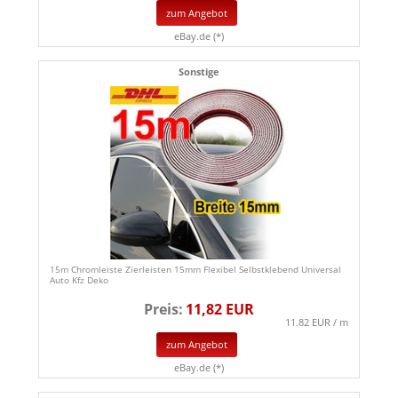
zum Angebot
eBay.de (*)
Sonstige
15m Chromleiste Zierleisten 15mm Flexibel Selbstklebend Universal
Auto Kfz Deko
Preis:
11,82 EUR
11.82 EUR / m
zum Angebot
eBay.de (*)