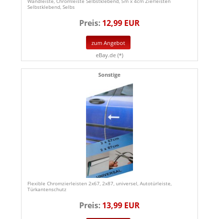
Wandleiste, Chromleiste Selbstklebend, 5m x 4cm Zierleisten
Selbstklebend, Selbs
Preis:
12,99 EUR
zum Angebot
eBay.de (*)
Sonstige
Flexible Chromzierleisten 2x67, 2x87, universel, Autotürleiste,
Türkantenschutz
Preis:
13,99 EUR