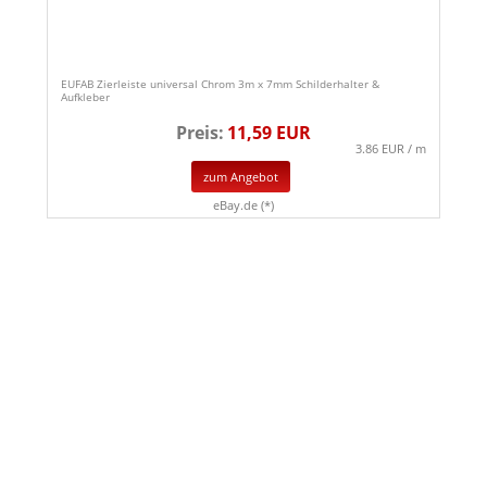
EUFAB Zierleiste universal Chrom 3m x 7mm Schilderhalter &
Aufkleber
Preis:
11,59 EUR
3.86 EUR / m
zum Angebot
eBay.de (*)