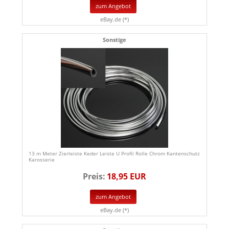
zum Angebot
eBay.de (*)
Sonstige
13 m Meter Zierleiste Keder Leiste U Profil Rolle Chrom Kantenschutz
Karosserie
Preis:
18,95 EUR
zum Angebot
eBay.de (*)