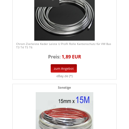
Chrom Zierleiste Keder Leiste U Profil Rolle Kantenschutz für VW Bus
T3 T4 T5 T6
Preis:
1,89 EUR
zum Angebot
eBay.de (*)
Sonstige