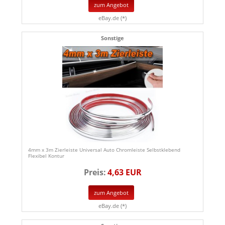
zum Angebot
eBay.de (*)
Sonstige
4mm x 3m Zierleiste Universal Auto Chromleiste Selbstklebend
Flexibel Kontur
Preis:
4,63 EUR
zum Angebot
eBay.de (*)