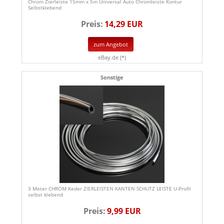
Chrom Zierleiste 15mm x 5m Universal Auto Chromleiste Kontur
Selbstklebend
Preis:
14,29 EUR
zum Angebot
eBay.de (*)
Sonstige
3 Meter CHROM Keder ZIERLEISTEN KANTEN SCHUTZ LEISTE U-Profil
selbst klebend
Preis:
9,99 EUR