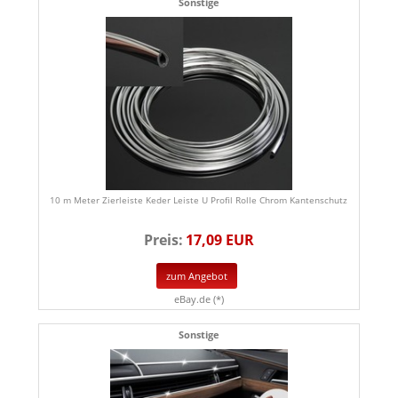
Sonstige
10 m Meter Zierleiste Keder Leiste U Profil Rolle Chrom Kantenschutz
Preis:
17,09 EUR
zum Angebot
eBay.de (*)
Sonstige