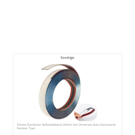
Sonstige
Chrom Zierleiste Selbstklebend 20mm 5m Universal Auto Karosserie
Fenster Tuer