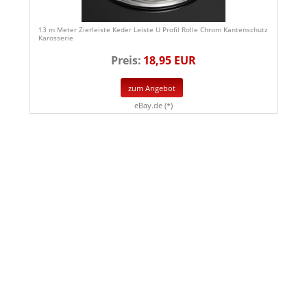
13 m Meter Zierleiste Keder Leiste U Profil Rolle Chrom Kantenschutz
Karosserie
Preis:
18,95 EUR
zum Angebot
eBay.de (*)