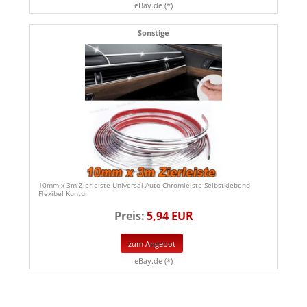
eBay.de (*)
Sonstige
10mm x 3m Zierleiste Universal Auto Chromleiste Selbstklebend
Flexibel Kontur
Preis:
5,94 EUR
zum Angebot
eBay.de (*)