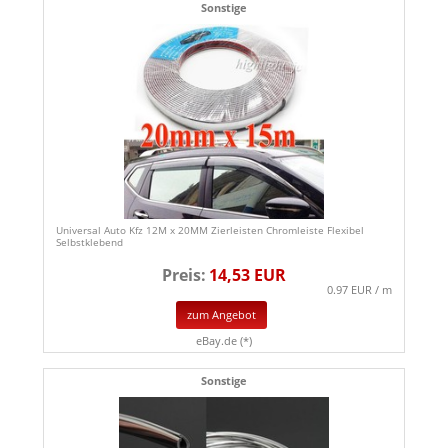
Sonstige
Universal Auto Kfz 12M x 20MM Zierleisten Chromleiste Flexibel
Selbstklebend
Preis:
14,53 EUR
0.97 EUR / m
zum Angebot
eBay.de (*)
Sonstige