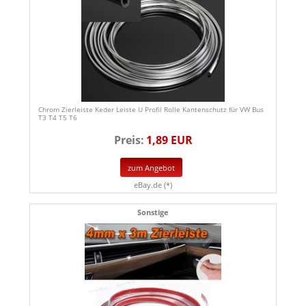
Chrom Zierleiste Keder Leiste U Profil Rolle Kantenschutz für VW Bus
T3 T4 T5 T6
Preis:
1,89 EUR
zum Angebot
eBay.de (*)
Sonstige