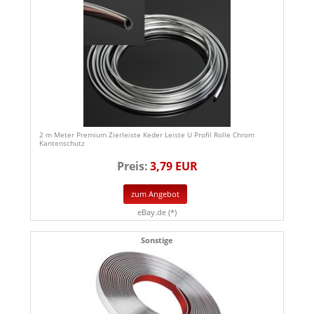
2 m Meter Premium Zierleiste Keder Leiste U Profil Rolle Chrom
Kantenschutz
Preis:
3,79 EUR
zum Angebot
eBay.de (*)
Sonstige