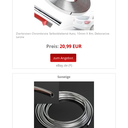
Zierleisten Chromleiste Selbstklebend Auto, 10mm X 8m, Dekorative
Leiste
Preis:
20,99 EUR
zum Angebot
eBay.de (*)
Sonstige