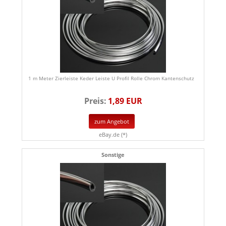
1 m Meter Zierleiste Keder Leiste U Profil Rolle Chrom Kantenschutz
Preis:
1,89 EUR
zum Angebot
eBay.de (*)
Sonstige