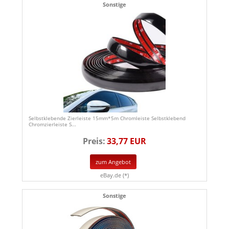
Sonstige
Selbstklebende Zierleiste 15mm*5m Chromleiste Selbstklebend
Chromzierleiste S...
Preis:
33,77 EUR
zum Angebot
eBay.de (*)
Sonstige