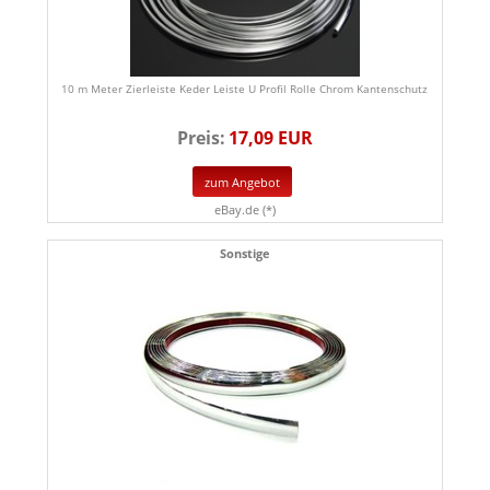
10 m Meter Zierleiste Keder Leiste U Profil Rolle Chrom Kantenschutz
Preis:
17,09 EUR
zum Angebot
eBay.de (*)
Sonstige