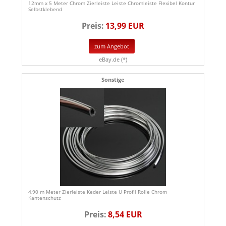
12mm x 5 Meter Chrom Zierleiste Leiste Chromleiste Flexibel Kontur
Selbstklebend
Preis:
13,99 EUR
zum Angebot
eBay.de (*)
Sonstige
4,90 m Meter Zierleiste Keder Leiste U Profil Rolle Chrom
Kantenschutz
Preis:
8,54 EUR