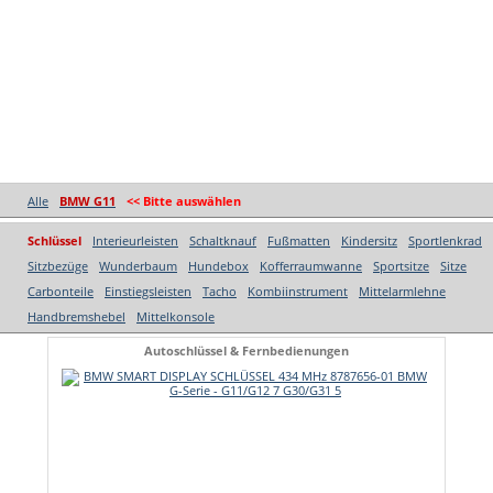
Alle
BMW G11
<< Bitte auswählen
Schlüssel
Interieurleisten
Schaltknauf
Fußmatten
Kindersitz
Sportlenkrad
Sitzbezüge
Wunderbaum
Hundebox
Kofferraumwanne
Sportsitze
Sitze
Carbonteile
Einstiegsleisten
Tacho
Kombiinstrument
Mittelarmlehne
Handbremshebel
Mittelkonsole
Autoschlüssel & Fernbedienungen