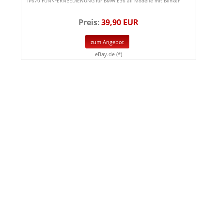
IP670 FUNKFERNBEDIENUNG für BMW E36 all Modelle mit Blinker
Preis:
39,90 EUR
zum Angebot
eBay.de (*)