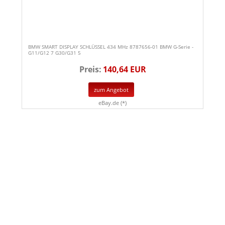
BMW SMART DISPLAY SCHLÜSSEL 434 MHz 8787656-01 BMW G-Serie -
G11/G12 7 G30/G31 5
Preis:
140,64 EUR
zum Angebot
eBay.de (*)