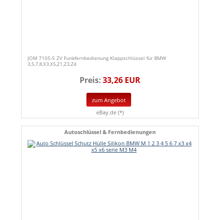
JOM 7105-5 ZV Funkfernbedienung Klappschlüssel für BMW
3,5,7,8,X3,X5,Z1,Z3,Z4
Preis:
33,26 EUR
zum Angebot
eBay.de (*)
Autoschlüssel & Fernbedienungen