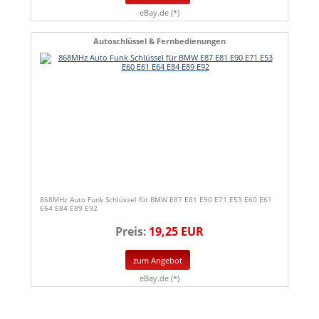
eBay.de (*)
Autoschlüssel & Fernbedienungen
868MHz Auto Funk Schlüssel für BMW E87 E81 E90 E71 E53 E60 E61
E64 E84 E89 E92
Preis:
19,25 EUR
zum Angebot
eBay.de (*)