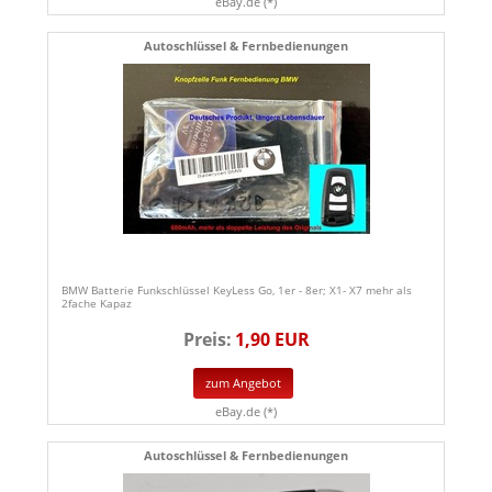
eBay.de (*)
Autoschlüssel & Fernbedienungen
BMW Batterie Funkschlüssel KeyLess Go, 1er - 8er; X1- X7 mehr als
2fache Kapaz
Preis:
1,90 EUR
zum Angebot
eBay.de (*)
Autoschlüssel & Fernbedienungen