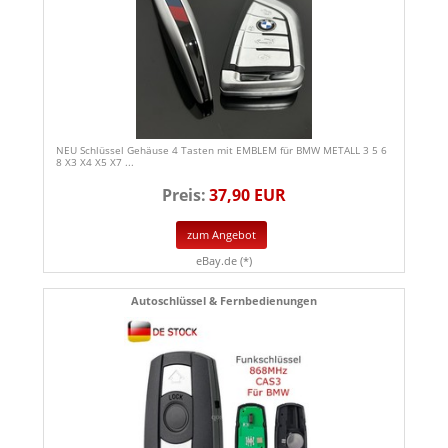
NEU Schlüssel Gehäuse 4 Tasten mit EMBLEM für BMW METALL 3 5 6
8 X3 X4 X5 X7 ...
Preis:
37,90 EUR
zum Angebot
eBay.de (*)
Autoschlüssel & Fernbedienungen