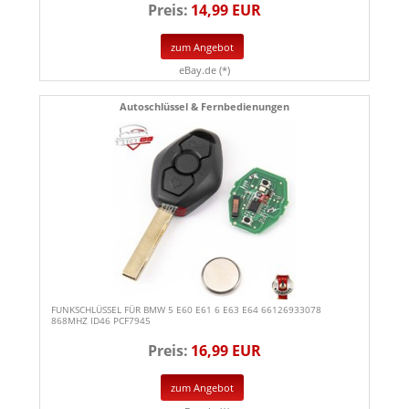
Preis:
14,99 EUR
zum Angebot
eBay.de (*)
Autoschlüssel & Fernbedienungen
FUNKSCHLÜSSEL FÜR BMW 5 E60 E61 6 E63 E64 66126933078
868MHZ ID46 PCF7945
Preis:
16,99 EUR
zum Angebot