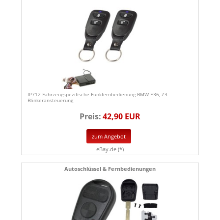
IP712 Fahrzeugspezifische Funkfernbedienung BMW E36, Z3
Blinkeransteuerung
Preis:
42,90 EUR
zum Angebot
eBay.de (*)
Autoschlüssel & Fernbedienungen