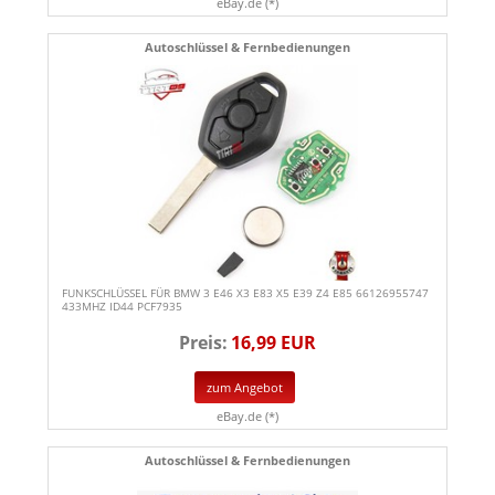
eBay.de (*)
Autoschlüssel & Fernbedienungen
FUNKSCHLÜSSEL FÜR BMW 3 E46 X3 E83 X5 E39 Z4 E85 66126955747
433MHZ ID44 PCF7935
Preis:
16,99 EUR
zum Angebot
eBay.de (*)
Autoschlüssel & Fernbedienungen