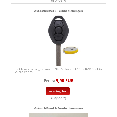
eBay.de (*)
Autoschlüssel & Fernbedienungen
Funk Fernbedienung Gehäuse + Akku Schlüssel HU92 für BMW 3er E46
X3 E83 X5 E53
Preis:
9,90 EUR
zum Angebot
eBay.de (*)
Autoschlüssel & Fernbedienungen