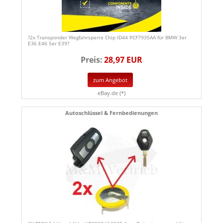
?2x Transponder Wegfahrsperre Chip ID44 PCF7935AA für BMW 3er
E36 E46 5er E39?
Preis:
28,97 EUR
zum Angebot
eBay.de (*)
Autoschlüssel & Fernbedienungen