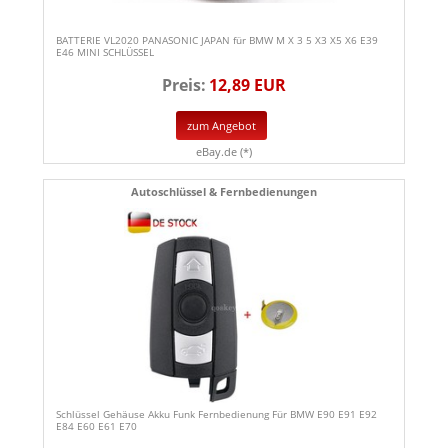
BATTERIE VL2020 PANASONIC JAPAN für BMW M X 3 5 X3 X5 X6 E39
E46 MINI SCHLÜSSEL
Preis:
12,89 EUR
zum Angebot
eBay.de (*)
Autoschlüssel & Fernbedienungen
Schlüssel Gehäuse Akku Funk Fernbedienung Für BMW E90 E91 E92
E84 E60 E61 E70