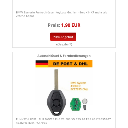
BMW Batterie Funkschlüssel KeyLess Go, 1er - 8er; X1- X7 mehr als
2fache Kapaz
Preis:
1,90 EUR
zum Angebot
eBay.de (*)
Autoschlüssel & Fernbedienungen
FUNKSCHLÜSSEL FÜR BMW 3 E46 X3 E83 X5 E39 Z4 E85 66126955747
433MHZ ID44 PCF7935