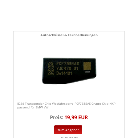
Autoschlüssel & Fernbedienungen
ID44 Transponder Chip Wegfahrsperre PCF7935AS Crypto Chip NXP
passend für BMW VW
Preis:
19,99 EUR
zum Angebot
eBay.de (*)