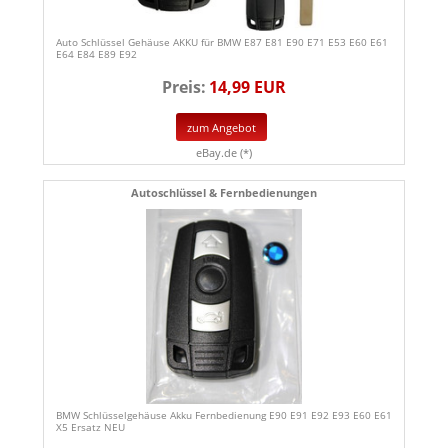
Auto Schlüssel Gehäuse AKKU für BMW E87 E81 E90 E71 E53 E60 E61
E64 E84 E89 E92
Preis:
14,99 EUR
zum Angebot
eBay.de (*)
Autoschlüssel & Fernbedienungen
BMW Schlüsselgehäuse Akku Fernbedienung E90 E91 E92 E93 E60 E61
X5 Ersatz NEU