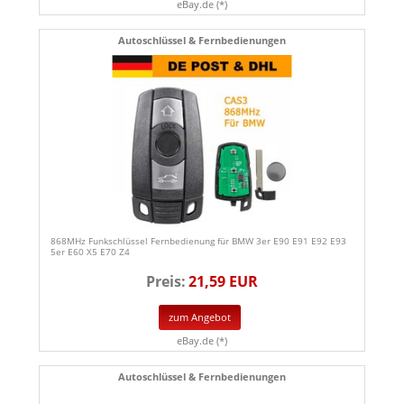
eBay.de (*)
Autoschlüssel & Fernbedienungen
868MHz Funkschlüssel Fernbedienung für BMW 3er E90 E91 E92 E93
5er E60 X5 E70 Z4
Preis:
21,59 EUR
zum Angebot
eBay.de (*)
Autoschlüssel & Fernbedienungen