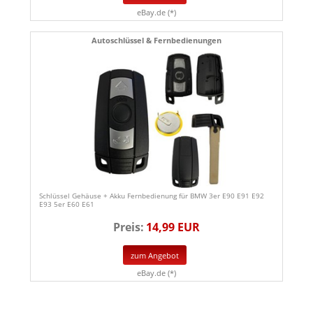
eBay.de (*)
Autoschlüssel & Fernbedienungen
Schlüssel Gehäuse + Akku Fernbedienung für BMW 3er E90 E91 E92
E93 5er E60 E61
Preis:
14,99 EUR
zum Angebot
eBay.de (*)