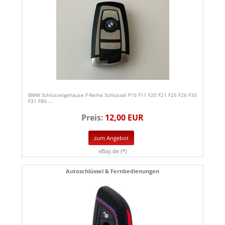
BMW Schlüsselgehäuse F-Reihe Schlüssel F10 F11 F20 F21 F25 F26 F30
F31 F80 ...
Preis:
12,00 EUR
zum Angebot
eBay.de (*)
Autoschlüssel & Fernbedienungen