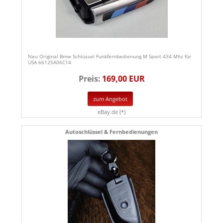
Neu Original Bmw Schlüssel Funkfernbedienung M Sport 434 Mhz für
USA 66125A06C14
Preis:
169,00 EUR
zum Angebot
eBay.de (*)
Autoschlüssel & Fernbedienungen