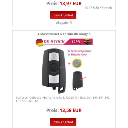
Preis:
13,97 EUR
13.97 EUR / Einheit
zum Angebot
eBay.de (*)
Autoschlüssel & Fernbedienungen
Schlüssel Gehäuse +Batterie Akku LIR2025 für BMW 3er E90 E91 E92
E93 5er E60 E61
Preis:
13,59 EUR
zum Angebot