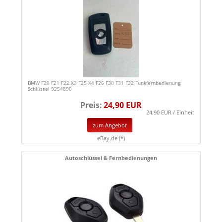
BMW F20 F21 F22 X3 F25 X4 F26 F30 F31 F32 Funkfernbedienung
Schlüssel 9254890
Preis:
24,90 EUR
24.90 EUR / Einheit
zum Angebot
eBay.de (*)
Autoschlüssel & Fernbedienungen