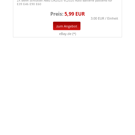
2X BMW Schlüssel Akku LIR2025 VL2020 Auto Batterie passend für
E39 E46 E90 E60
Preis:
5,99 EUR
3.00 EUR / Einheit
zum Angebot
eBay.de (*)