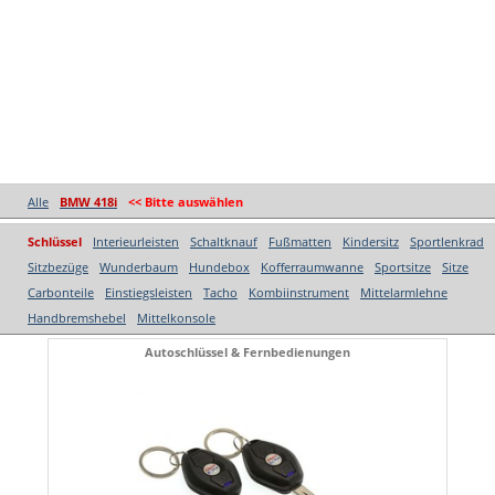
Alle
BMW 418i
<< Bitte auswählen
Schlüssel
Interieurleisten
Schaltknauf
Fußmatten
Kindersitz
Sportlenkrad
Sitzbezüge
Wunderbaum
Hundebox
Kofferraumwanne
Sportsitze
Sitze
Carbonteile
Einstiegsleisten
Tacho
Kombiinstrument
Mittelarmlehne
Handbremshebel
Mittelkonsole
Autoschlüssel & Fernbedienungen