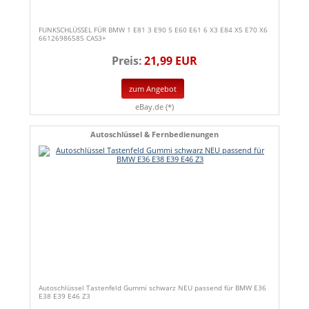
FUNKSCHLÜSSEL FÜR BMW 1 E81 3 E90 5 E60 E61 6 X3 E84 X5 E70 X6
66126986585 CAS3+
Preis:
21,99 EUR
zum Angebot
eBay.de (*)
Autoschlüssel & Fernbedienungen
Autoschlüssel Tastenfeld Gummi schwarz NEU passend für BMW E36
E38 E39 E46 Z3