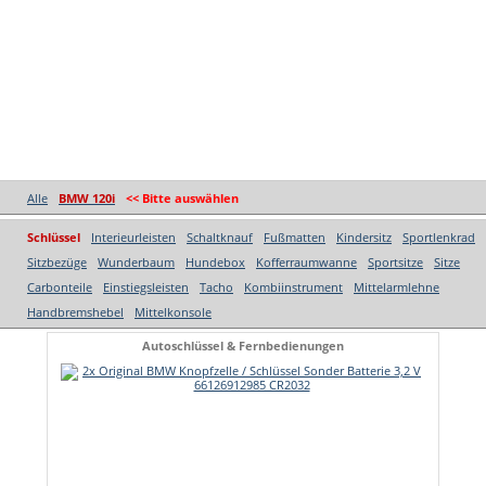
Alle
BMW 120i
<< Bitte auswählen
Schlüssel
Interieurleisten
Schaltknauf
Fußmatten
Kindersitz
Sportlenkrad
Sitzbezüge
Wunderbaum
Hundebox
Kofferraumwanne
Sportsitze
Sitze
Carbonteile
Einstiegsleisten
Tacho
Kombiinstrument
Mittelarmlehne
Handbremshebel
Mittelkonsole
Autoschlüssel & Fernbedienungen