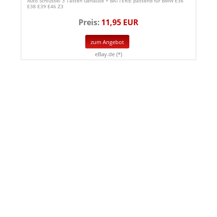
Auto Schlüssel 3 Tasten Gehäuse + BATTERIE passend für BMW E36
E38 E39 E46 Z3
Preis:
11,95 EUR
zum Angebot
eBay.de (*)