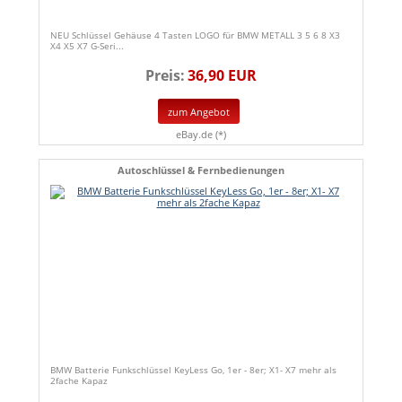
NEU Schlüssel Gehäuse 4 Tasten LOGO für BMW METALL 3 5 6 8 X3
X4 X5 X7 G-Seri...
Preis:
36,90 EUR
zum Angebot
eBay.de (*)
Autoschlüssel & Fernbedienungen
BMW Batterie Funkschlüssel KeyLess Go, 1er - 8er; X1- X7 mehr als
2fache Kapaz