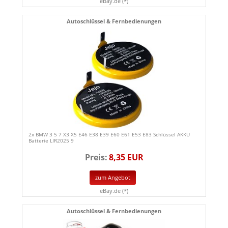
eBay.de (*)
Autoschlüssel & Fernbedienungen
2x BMW 3 5 7 X3 X5 E46 E38 E39 E60 E61 E53 E83 Schlüssel AKKU
Batterie LIR2025 9
Preis:
8,35 EUR
zum Angebot
eBay.de (*)
Autoschlüssel & Fernbedienungen