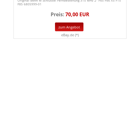
Original BMW M Schlüssel Fernbedienung 315 MHz 2'' F45 F46 X5 F15
F85 6805999-01
Preis:
70,00 EUR
zum Angebot
eBay.de (*)