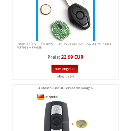
FUNKSCHLÜSSEL FÜR BMW 3 5 X3 X5 Z4 66126955747 433MHZ ID44
PCF7935 + FRÄSEN
Preis:
22,99 EUR
zum Angebot
eBay.de (*)
Autoschlüssel & Fernbedienungen