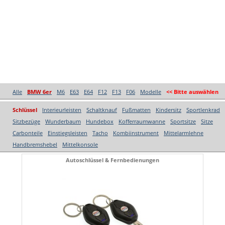
Alle
BMW 6er
M6
E63
E64
F12
F13
F06
Modelle
<< Bitte auswählen
Schlüssel
Interieurleisten
Schaltknauf
Fußmatten
Kindersitz
Sportlenkrad
Sitzbezüge
Wunderbaum
Hundebox
Kofferraumwanne
Sportsitze
Sitze
Carbonteile
Einstiegsleisten
Tacho
Kombiinstrument
Mittelarmlehne
Handbremshebel
Mittelkonsole
Autoschlüssel & Fernbedienungen