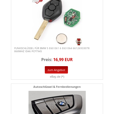
FUNKSCHLÜSSEL FÜR BMW 5 E60 E61 6 E63 E64 66126933078
868MHZ ID46 PCF7945
Preis:
16,99 EUR
zum Angebot
eBay.de (*)
Autoschlüssel & Fernbedienungen