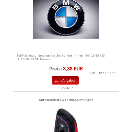
BMW Schlüssel Emblem 1er 3er 5er 6er 11 mm - 66122155753
SELBSTKLEBEND B-Ware
Preis:
8,88 EUR
8.88 EUR / Einheit
zum Angebot
eBay.de (*)
Autoschlüssel & Fernbedienungen