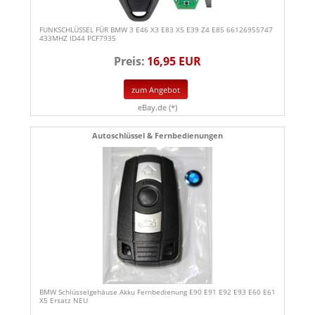
FUNKSCHLÜSSEL FÜR BMW 3 E46 X3 E83 X5 E39 Z4 E85 66126955747
433MHZ ID44 PCF7935
Preis:
16,95 EUR
zum Angebot
eBay.de (*)
Autoschlüssel & Fernbedienungen
BMW Schlüsselgehäuse Akku Fernbedienung E90 E91 E92 E93 E60 E61
X5 Ersatz NEU