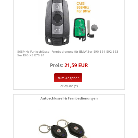
868MHz Funkschlüssel Fernbedienung für BMW 3er E90 E91 E92 E93
5er E60 X5 E70 Z4
Preis:
21,59 EUR
zum Angebot
eBay.de (*)
Autoschlüssel & Fernbedienungen