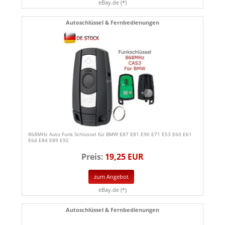
eBay.de (*)
Autoschlüssel & Fernbedienungen
868MHz Auto Funk Schlüssel für BMW E87 E81 E90 E71 E53 E60 E61
E64 E84 E89 E92
Preis:
19,25 EUR
zum Angebot
eBay.de (*)
Autoschlüssel & Fernbedienungen