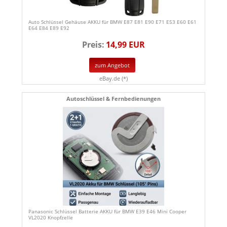
Auto Schlüssel Gehäuse AKKU für BMW E87 E81 E90 E71 E53 E60 E61
E64 E84 E89 E92
Preis:
14,99 EUR
zum Angebot
eBay.de (*)
Autoschlüssel & Fernbedienungen
Panasonic Schlüssel Batterie AKKU für BMW E39 E46 Mini Cooper
VL2020 Knopfzelle