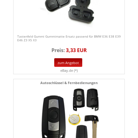
Tastenfeld Gummi Gummimatte Ersatz passend für BMW E36 E38 E39
E46 Z3 X5 X3
Preis:
3,33 EUR
zum Angebot
eBay.de (*)
Autoschlüssel & Fernbedienungen