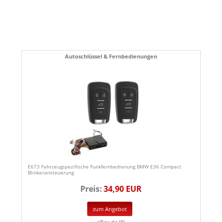
Autoschlüssel & Fernbedienungen
E673 Fahrzeugspezifische Funkfernbedienung BMW E36 Compact
Blinkeransteuerung
Preis:
34,90 EUR
zum Angebot
eBay.de (*)