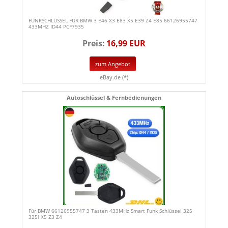
FUNKSCHLÜSSEL FÜR BMW 3 E46 X3 E83 X5 E39 Z4 E85 66126955747
433MHZ ID44 PCF7935
Preis:
16,99 EUR
zum Angebot
eBay.de (*)
Autoschlüssel & Fernbedienungen
Für BMW 66126955747 3 Tasten 433MHz Smart Funk Schlüssel 325
325i X5 Z3 Z4