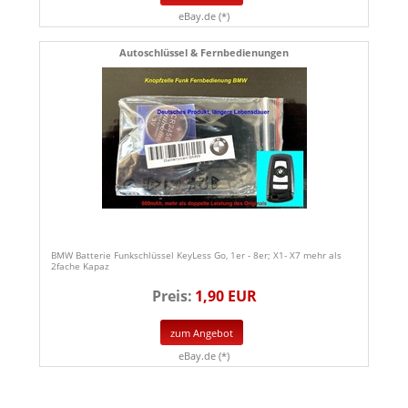
eBay.de (*)
Autoschlüssel & Fernbedienungen
BMW Batterie Funkschlüssel KeyLess Go, 1er - 8er; X1- X7 mehr als
2fache Kapaz
Preis:
1,90 EUR
zum Angebot
eBay.de (*)