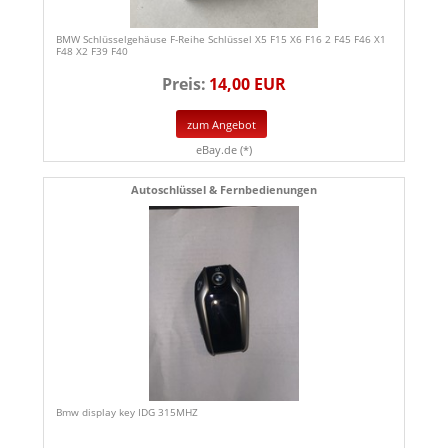
BMW Schlüsselgehäuse F-Reihe Schlüssel X5 F15 X6 F16 2 F45 F46 X1
F48 X2 F39 F40
Preis:
14,00 EUR
zum Angebot
eBay.de (*)
Autoschlüssel & Fernbedienungen
Bmw display key IDG 315MHZ